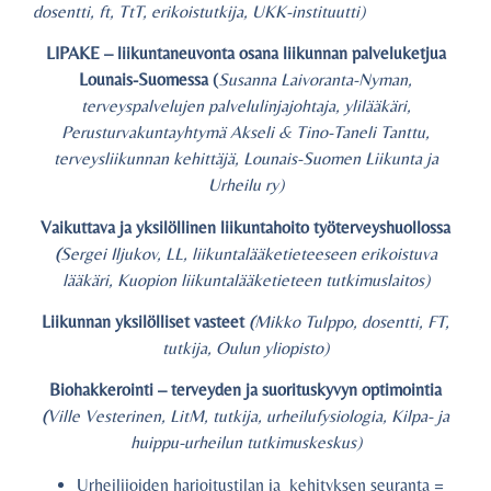
dosentti, ft, TtT, erikoistutkija, UKK-instituutti)
LIPAKE – liikuntaneuvonta osana liikunnan palveluketjua
Lounais-Suomessa (
Susanna Laivoranta-Nyman,
terveyspalvelujen palvelulinjajohtaja, ylilääkäri,
Perusturvakuntayhtymä Akseli & Tino-Taneli Tanttu,
terveysliikunnan kehittäjä, Lounais-Suomen Liikunta ja
Urheilu ry)
Vaikuttava ja yksilöllinen liikuntahoito työterveyshuollossa
(
Sergei Iljukov, LL, liikuntalääketieteeseen erikoistuva
lääkäri, Kuopion liikuntalääketieteen tutkimuslaitos)
Liikunnan yksilölliset vasteet
(
Mikko Tulppo, dosentti, FT,
tutkija, Oulun yliopisto)
Biohakkerointi – terveyden ja suorituskyvyn optimointia
(
Ville Vesterinen, LitM, tutkija, urheilufysiologia, Kilpa- ja
huippu-urheilun tutkimuskeskus)
Urheilijoiden harjoitustilan ja kehityksen seuranta =