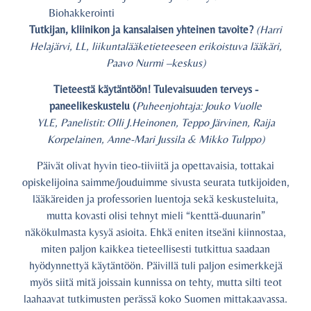
Biohakkerointi
Tutkijan, kliinikon ja kansalaisen yhteinen tavoite?
(Harri
Helajärvi, LL, liikuntalääketieteeseen erikoistuva lääkäri,
Paavo Nurmi –keskus)
Tieteestä käytäntöön! Tulevaisuuden terveys -
paneelikeskustelu (
Puheenjohtaja: Jouko Vuolle
YLE, Panelistit:
Olli J.Heinonen, Teppo Järvinen, Raija
Korpelainen, Anne-Mari Jussila & Mikko Tulppo)
Päivät olivat hyvin tieo-tiiviitä ja opettavaisia, tottakai
opiskelijoina saimme/jouduimme sivusta seurata tutkijoiden,
lääkäreiden ja professorien luentoja sekä keskusteluita,
mutta kovasti olisi tehnyt mieli “kenttä-duunarin”
näkökulmasta kysyä asioita. Ehkä eniten itseäni kiinnostaa,
miten paljon kaikkea tieteellisesti tutkittua saadaan
hyödynnettyä käytäntöön. Päivillä tuli paljon esimerkkejä
myös siitä mitä joissain kunnissa on tehty, mutta silti teot
laahaavat tutkimusten perässä koko Suomen mittakaavassa.