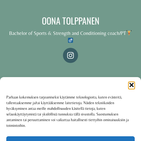
OONA TOLPPANEN
Bachelor of Sports & Strength and Conditioning coach/PT
© 2025 Oona Tolppanen – All rights reserved
Parhaan kokemuksen tarjoamiseksi käytämme teknologioita, kuten evästeitä,
tallentaaksemme ja/tai käyttääksemme laitetietoja. Näiden tekniikoiden
·
Käyttöehdot
Tietosuojakäytäntö
hyväksyminen antaa meille mahdollisuuden käsitellä tietoja, kuten
selauskäyttäytymistä tai yksilöllisiä tunnuksia tällä sivustolla. Suostumuksen
antaminen tai peruuttaminen voi vaikuttaa haitallisesti tiettyihin ominaisuuksiin ja
toimintoihin.
Oona Tolppanen · Finland
Powered by
Group coaching software CoCoach