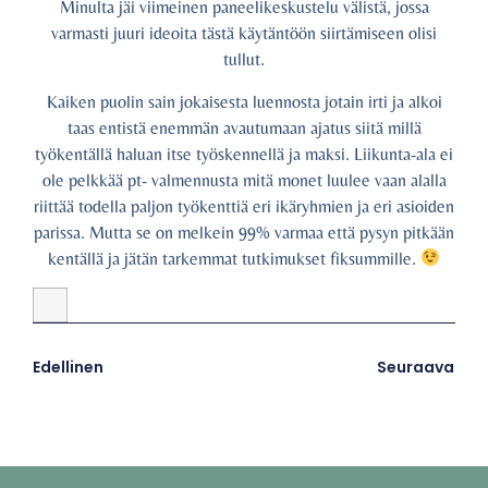
Minulta jäi viimeinen paneelikeskustelu välistä, jossa
varmasti juuri ideoita tästä käytäntöön siirtämiseen olisi
tullut.
Kaiken puolin sain jokaisesta luennosta jotain irti ja alkoi
taas entistä enemmän avautumaan ajatus siitä millä
työkentällä haluan itse työskennellä ja maksi. Liikunta-ala ei
ole pelkkää pt- valmennusta mitä monet luulee vaan alalla
riittää todella paljon työkenttiä eri ikäryhmien ja eri asioiden
parissa. Mutta se on melkein 99% varmaa että pysyn pitkään
kentällä ja jätän tarkemmat tutkimukset fiksummille.
Edellinen
Seuraava