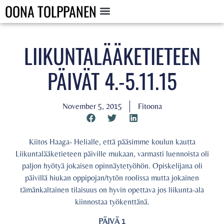
OONA TOLPPANEN
LIIKUNTALÄÄKETIETEEN
PÄIVÄT 4.-5.11.15
November 5, 2015
Fitoona
Kiitos Haaga- Helialle, että pääsimme koulun kautta
Liikuntalääketieteen päiville mukaan, varmasti luennoista oli
paljon hyötyä jokaisen opinnäytetyöhön. Opiskelijana oli
päivillä hiukan oppipojan/tytön roolissa mutta jokainen
tämänkaltainen tilaisuus on hyvin opettava jos liikunta-ala
kiinnostaa työkenttänä.
PÄIVÄ 1