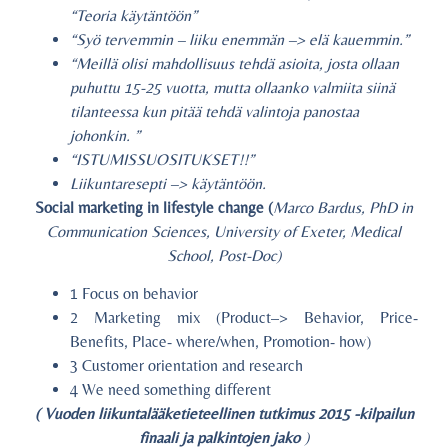
“Teoria käytäntöön”
“Syö tervemmin – liiku enemmän –> elä kauemmin.”
“Meillä olisi mahdollisuus tehdä asioita, josta ollaan
puhuttu 15-25 vuotta, mutta ollaanko valmiita siinä
tilanteessa kun pitää tehdä valintoja panostaa
johonkin. ”
“ISTUMISSUOSITUKSET!!”
Liikuntaresepti –> käytäntöön.
Social marketing in lifestyle change (
Marco Bardus, PhD in
Communication Sciences, University of Exeter, Medical
School, Post-Doc)
1 Focus on behavior
2 Marketing mix (Product–> Behavior, Price-
Benefits, Place- where/when, Promotion- how)
3 Customer orientation and research
4 We need something different
( Vuoden liikuntalääketieteellinen tutkimus 2015 -kilpailun
finaali ja palkintojen jako
)