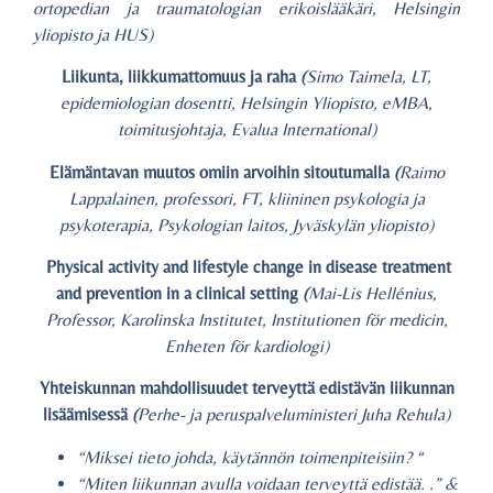
ortopedian ja traumatologian erikoislääkäri, Helsingin
yliopisto ja HUS)
Liikunta, liikkumattomuus ja raha
(
Simo Taimela, LT,
epidemiologian dosentti, Helsingin Yliopisto, eMBA,
toimitusjohtaja, Evalua International)
Elämäntavan muutos omiin arvoihin sitoutumalla
(
Raimo
Lappalainen, professori, FT, kliininen psykologia ja
psykoterapia, Psykologian laitos, Jyväskylän yliopisto)
Physical activity and lifestyle change in disease treatment
and prevention in a clinical setting
(
Mai-Lis Hellénius,
Professor, Karolinska Institutet, Institutionen för medicin,
Enheten för kardiologi)
Yhteiskunnan mahdollisuudet terveyttä edistävän liikunnan
lisäämisessä
(
Perhe- ja peruspalveluministeri Juha Rehula)
“Miksei tieto johda, käytännön toimenpiteisiin? “
“Miten liikunnan avulla voidaan terveyttä edistää. .” &