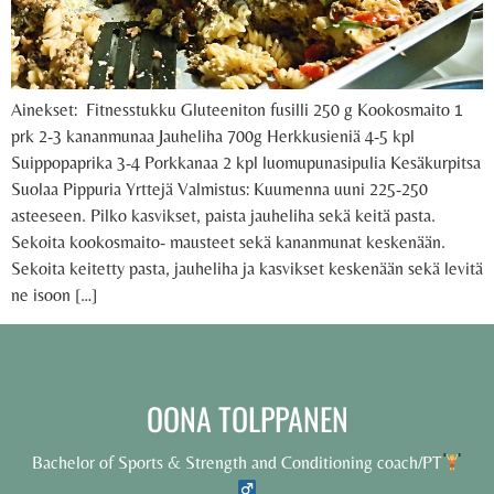
Ainekset: Fitnesstukku Gluteeniton fusilli 250 g Kookosmaito 1
prk 2-3 kananmunaa Jauheliha 700g Herkkusieniä 4-5 kpl
Suippopaprika 3-4 Porkkanaa 2 kpl luomupunasipulia Kesäkurpitsa
Suolaa Pippuria Yrttejä Valmistus: Kuumenna uuni 225-250
asteeseen. Pilko kasvikset, paista jauheliha sekä keitä pasta.
Sekoita kookosmaito- mausteet sekä kananmunat keskenään.
Sekoita keitetty pasta, jauheliha ja kasvikset keskenään sekä levitä
ne isoon […]
OONA TOLPPANEN
Bachelor of Sports & Strength and Conditioning coach/PT