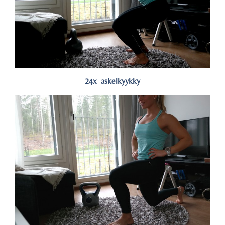
24x askelkyykky