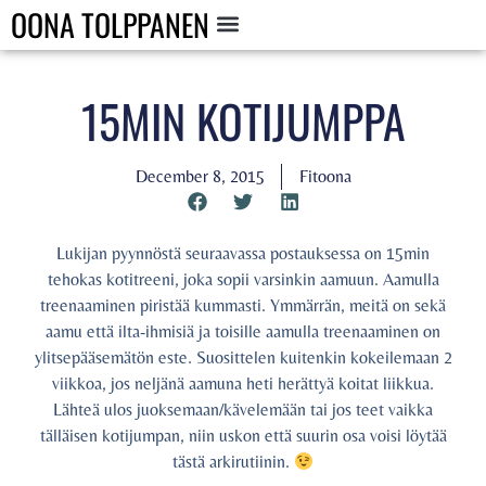
OONA TOLPPANEN
15MIN KOTIJUMPPA
December 8, 2015
Fitoona
Lukijan pyynnöstä seuraavassa postauksessa on 15min
tehokas kotitreeni, joka sopii varsinkin aamuun. Aamulla
treenaaminen piristää kummasti. Ymmärrän, meitä on sekä
aamu että ilta-ihmisiä ja toisille aamulla treenaaminen on
ylitsepääsemätön este. Suosittelen kuitenkin kokeilemaan 2
viikkoa, jos neljänä aamuna heti herättyä koitat liikkua.
Lähteä ulos juoksemaan/kävelemään tai jos teet vaikka
tälläisen kotijumpan, niin uskon että suurin osa voisi löytää
tästä arkirutiinin.