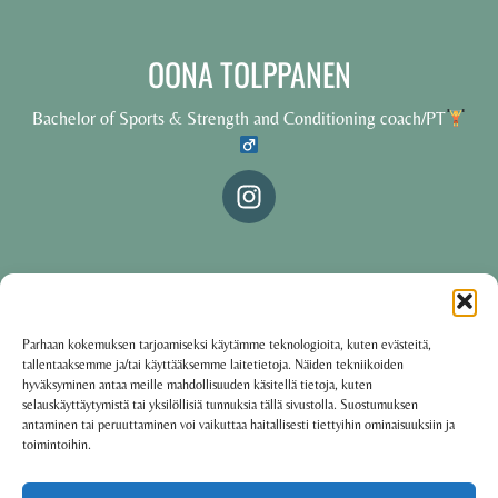
OONA TOLPPANEN
Bachelor of Sports & Strength and Conditioning coach/PT
© 2025 Oona Tolppanen – All rights reserved
Parhaan kokemuksen tarjoamiseksi käytämme teknologioita, kuten evästeitä,
tallentaaksemme ja/tai käyttääksemme laitetietoja. Näiden tekniikoiden
·
Käyttöehdot
Tietosuojakäytäntö
hyväksyminen antaa meille mahdollisuuden käsitellä tietoja, kuten
selauskäyttäytymistä tai yksilöllisiä tunnuksia tällä sivustolla. Suostumuksen
antaminen tai peruuttaminen voi vaikuttaa haitallisesti tiettyihin ominaisuuksiin ja
toimintoihin.
Oona Tolppanen · Finland
Powered by
Group coaching software CoCoach