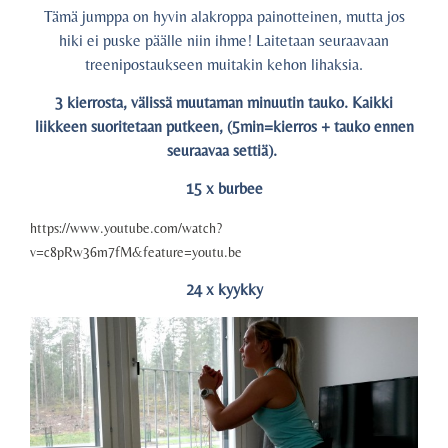
Tämä jumppa on hyvin alakroppa painotteinen, mutta jos
hiki ei puske päälle niin ihme! Laitetaan seuraavaan
treenipostaukseen muitakin kehon lihaksia.
3 kierrosta, välissä muutaman minuutin tauko. Kaikki
liikkeen suoritetaan putkeen, (5min=kierros + tauko ennen
seuraavaa settiä).
15 x burbee
https://www.youtube.com/watch?
v=c8pRw36m7fM&feature=youtu.be
24 x kyykky