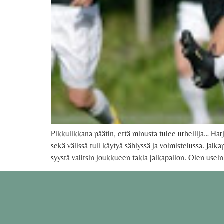
Pikkulikkana päätin, että minusta tulee urheilija… Harjoit
sekä välissä tuli käytyä sählyssä ja voimistelussa. Jalka
syystä valitsin joukkueen takia jalkapallon. Olen usein