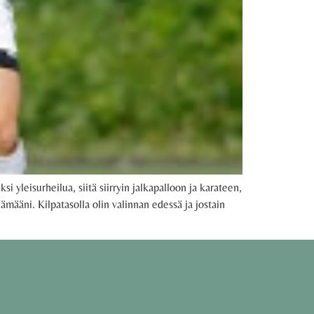
si yleisurheilua, siitä siirryin jalkapalloon ja karateen,
lämääni. Kilpatasolla olin valinnan edessä ja jostain