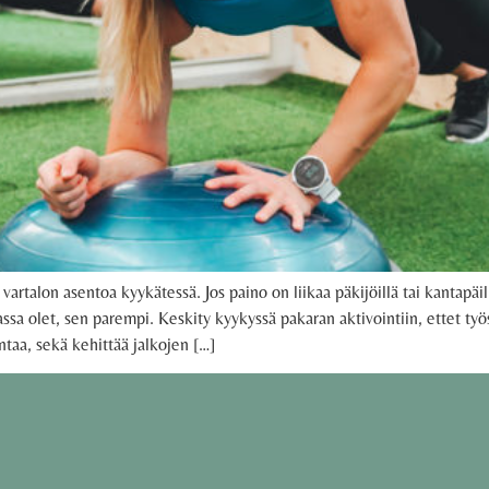
rtalon asentoa kyykätessä. Jos paino on liikaa päkijöillä tai kantapäi
sa olet, sen parempi. Keskity kyykyssä pakaran aktivointiin, ettet työs
taa, sekä kehittää jalkojen […]