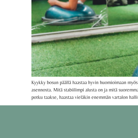
Kyykky bosun päällä haastaa hyvin huomioimaan myös va
asennosta. Mitä stabiilimpi alusta on ja mitä suoremmas
potku taakse, haastaa vieläkin enemmän vartalon hallin