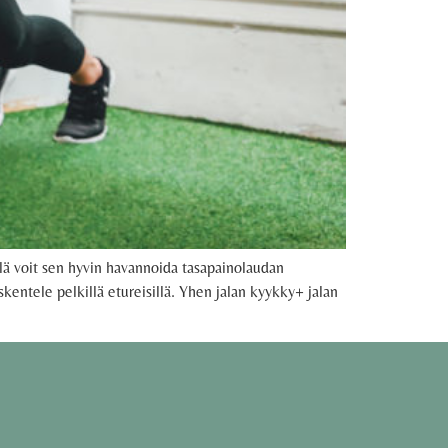
llä voit sen hyvin havannoida tasapainolaudan
kentele pelkillä etureisillä. Yhen jalan kyykky+ jalan