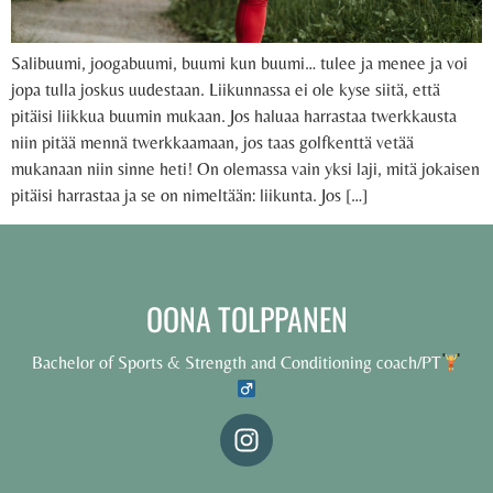
Salibuumi, joogabuumi, buumi kun buumi… tulee ja menee ja voi
jopa tulla joskus uudestaan. Liikunnassa ei ole kyse siitä, että
pitäisi liikkua buumin mukaan. Jos haluaa harrastaa twerkkausta
niin pitää mennä twerkkaamaan, jos taas golfkenttä vetää
mukanaan niin sinne heti! On olemassa vain yksi laji, mitä jokaisen
pitäisi harrastaa ja se on nimeltään: liikunta. Jos […]
OONA TOLPPANEN
Bachelor of Sports & Strength and Conditioning coach/PT