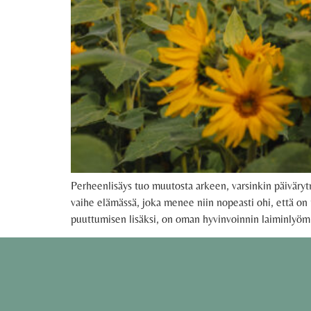
Perheenlisäys tuo muutosta arkeen, varsinkin päivär
vaihe elämässä, joka menee niin nopeasti ohi, että on 
puuttumisen lisäksi, on oman hyvinvoinnin laiminlyö