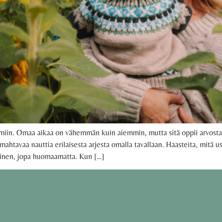
ytmiin. Omaa aikaa on vähemmän kuin aiemmin, mutta sitä oppii arvos
mahtavaa nauttia erilaisesta arjesta omalla tavallaan. Haasteita, mit
minen, jopa huomaamatta. Kun […]