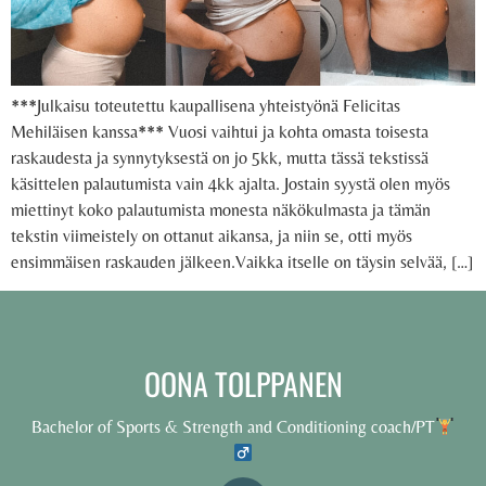
***Julkaisu toteutettu kaupallisena yhteistyönä Felicitas
Mehiläisen kanssa*** Vuosi vaihtui ja kohta omasta toisesta
raskaudesta ja synnytyksestä on jo 5kk, mutta tässä tekstissä
käsittelen palautumista vain 4kk ajalta. Jostain syystä olen myös
miettinyt koko palautumista monesta näkökulmasta ja tämän
tekstin viimeistely on ottanut aikansa, ja niin se, otti myös
ensimmäisen raskauden jälkeen.Vaikka itselle on täysin selvää, […]
OONA TOLPPANEN
Bachelor of Sports & Strength and Conditioning coach/PT