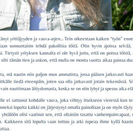
änyt yrittäjyyden ja vauva-arjen… Tein oikeestaan kaiken “työn” enne
taan sunnuntaisin tehdä pakollisia töitä. Otin hyvin ajoissa selvää,
isi. Tietysti yrityksen kannalta ei ole hyvä juttu, että on poissa töistä
n silti tämän tien ja uskon, että mulla on monta vuotta aikaa painaa du
lta, mä nautin niin paljon mun ammatista, jossa pääsen jatkuvasti haa
tkälle tiedä eteenpäin, joten saa olla jatkuvasti jotain tekemässä. S
 vain nauttimaan äitiyslomasta, koska se on niin lyhyt ja spessu aika el
ille ei sattunut kohdalle vauva, joka viihtyy itsekseen vieressä kun te
 onneksi lopulta kaikki on järjestynyt omalla painollaan ja on myös täyt
 yhtälöön olisi vaatinut sen, että oltaisiin tasattu vanhempainvapaat,
n. Kaikkeen sitä lopulta vaan tottuu ja arki rupeaa ihme kyllä haast
uttaa.