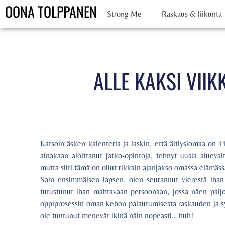
OONA TOLPPANEN
Strong Me
Raskaus & liikunta
ALLE KAKSI VIIK
Katsoin äsken kalenteria ja laskin, että äitiyslomaa on 
ainakaan aloittanut jatko-opintoja, tehnyt uusia aluevalt
mutta silti tämä on ollut rikkain ajanjakso omassa elämäs
Sain ensimmäisen lapsen, olen seurannut vierestä ihan
tutustunut ihan mahtavaan persoonaan, jossa näen pal
oppiprosessin oman kehon palautumisesta raskauden ja syn
ole tuntunut menevät ikinä näin nopeasti… huh!