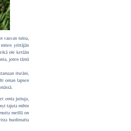
n vauvan tuloa,
 miten yrittäjän
, eikä ole ketään
unia, joten tämä
stamaan itseäni,
ilti oman lapsen
ämässä.
et omia juttuja,
ynyt tajuta mihin
 mutta meillä on
eista huolimatta