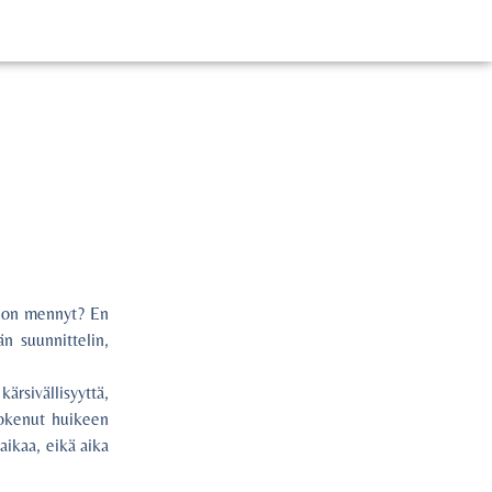
kk on mennyt? En
än suunnittelin,
rsivällisyyttä,
kokenut huikeen
aikaa, eikä aika