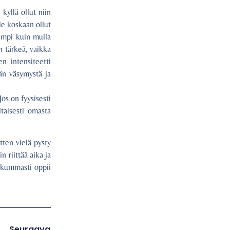
kyllä ollut niin
le koskaan ollut
sempi kuin mulla
n tärkeä, vaikka
n intensiteetti
än väsymystä ja
Jos on fyysisesti
taisesti omasta
tten vielä pysty
n riittää aika ja
 kummasti oppii
Seuraava