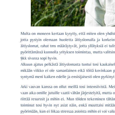
Multa on moneen kertaan kysytty, että miten olen yhdist
jotta pystyin olemaan huoletta äitiyslomalla ja korkein
äitiyslomat, rahat tms määräytyvät, jotta yllätyksiä ei tul
pyörittämässä kunnolla yrityksen toimintaa, mutta valitsi
9kk sivussa sopi hyvin.
Alkuun ajatus pelkästä äitiyslomasta tuntui tosi kaukaise
mikään viikko ei ole samanlainen eikä töitä kovinkaan pi
syntymä meni kaiken edelle ja ensisijaisesti olen pyrkinyt
Arki vauvan kanssa on ollut meillä tosi intensiivistä. Me
vaan aika omille jutuille vaatii vähän järjestelyitä, mutta
riittää resurssit ja mihin ei. Mun töiden tekeminen tähän
toiminut tosi hyvin nyt asiat näin, enkä muuttaisi mitää
pyörimään, kun ei liikaa stressaa asioista mihin ei voi vaik