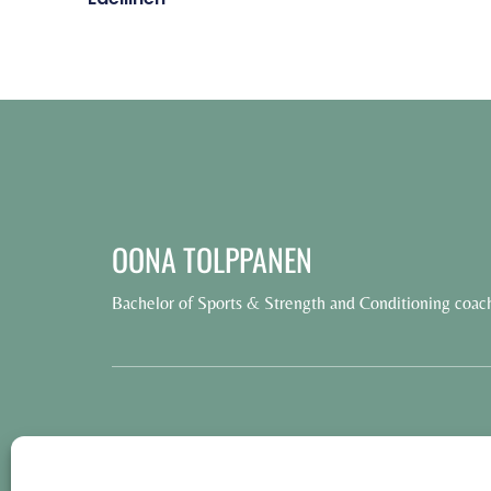
OONA TOLPPANEN
Bachelor of Sports & Strength and Conditioning coac
© 2025 Oona Tolppanen – All rights reserved