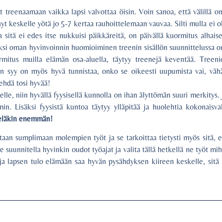
treenaamaan vaikka lapsi valvottaa öisin. Voin sanoa, että välillä on 
t keskelle yötä jo 5-7 kertaa rauhoittelemaan vauvaa. Silti mulla ei o
ka sitä ei edes itse nukkuisi päikkäreitä, on päivällä kuormitus alhai
äksi oman hyvinvoinnin huomioiminen treenin sisällön suunnittelussa o
rmitus muilla elämän osa-aluella, täytyy treenejä keventää. Treenie
n syy on myös hyvä tunnistaa, onko se oikeesti uupumista vai, väh
 tehdä tosi hyvää!
lle, niin hyvällä fyysisellä kunnolla on ihan älyttömän suuri merkitys. 
. Lisäksi fyysistä kuntoa täytyy ylläpitää ja huolehtia kokonaisval
vieläkin enemmän!
taan sumplimaan molempien työt ja se tarkoittaa tietysti myös sitä, e
 suunnitella hyvinkin oudot työajat ja valita tällä hetkellä ne työt mihi
ja lapsen tulo elämään saa hyvän pysähdyksen kiireen keskelle, sitä