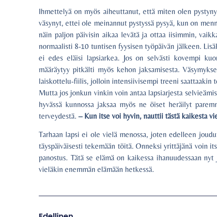
Ihmettelyä on myös aiheuttanut, että miten olen pystynyt 
väsynyt, ettei ole meinannut pystyssä pysyä, kun on menny
näin paljon päivisin aikaa levätä ja ottaa iisimmin, vaik
normaalisti 8-10 tuntisen fyysisen työpäivän jälkeen. Lis
ei edes eläisi lapsiarkea. Jos on selvästi kovempi kuo
määräytyy pitkälti myös kehon jaksamisesta. Väsymykse
laiskottelu-fiilis, jolloin intensiivisempi treeni saattaakin
Mutta jos jonkun vinkin voin antaa lapsiarjesta selvieämise
hyvässä kunnossa jaksaa myös ne öiset heräilyt paremmin
terveydestä.
– Kun itse voi hyvin, nauttii tästä kaikesta 
Tarhaan lapsi ei ole vielä menossa, joten edelleen joudu
täyspäiväisesti tekemään töitä. Onneksi yrittäjänä voin itse
panostus. Tätä se elämä on kaikessa ihanuudessaan nyt 
vieläkin enemmän elämään hetkessä.
Edellinen