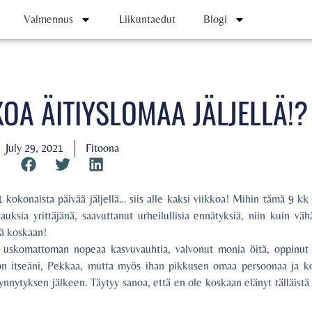
Valmennus
Liikuntaedut
Blogi
KOA ÄITIYSLOMAA JÄLJELLÄ!?
July 29, 2021
Fitoona
11 kokonaista päivää jäljellä… siis alle kaksi viikkoa! Mihin tämä 9 
auksia yrittäjänä, saavuttanut urheilullisia ennätyksiä, niin kuin väh
sä koskaan!
 uskomattoman nopeaa kasvuvauhtia, valvonut monia öitä, oppinut kä
jon itseäni, Pekkaa, mutta myös ihan pikkusen omaa persoonaa ja 
nytyksen jälkeen. Täytyy sanoa, että en ole koskaan elänyt tälläistä 