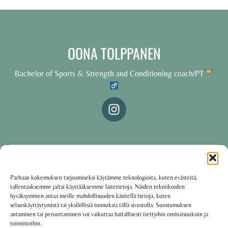
OONA TOLPPANEN
Bachelor of Sports & Strength and Conditioning coach/PT
© 2025 Oona Tolppanen – All rights reserved
Parhaan kokemuksen tarjoamiseksi käytämme teknologioita, kuten evästeitä,
tallentaaksemme ja/tai käyttääksemme laitetietoja. Näiden tekniikoiden
·
Käyttöehdot
Tietosuojakäytäntö
hyväksyminen antaa meille mahdollisuuden käsitellä tietoja, kuten
selauskäyttäytymistä tai yksilöllisiä tunnuksia tällä sivustolla. Suostumuksen
antaminen tai peruuttaminen voi vaikuttaa haitallisesti tiettyihin ominaisuuksiin ja
toimintoihin.
Oona Tolppanen · Finland