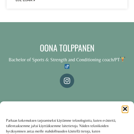
LUE LISÄÄ »
OONA TOLPPANEN
Bachelor of Sports & Strength and Conditioning coach/PT
© 2025 Oona Tolppanen – All rights reserved
Parhaan kokemuksen tarjoamiseksi käytämme teknologioita, kuten evästeitä,
tallentaaksemme ja/tai käyttääksemme laitetietoja. Näiden tekniikoiden
·
Käyttöehdot
Tietosuojakäytäntö
hyväksyminen antaa meille mahdollisuuden käsitellä tietoja, kuten