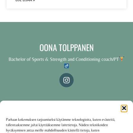
LUE LISÄÄ »
OONA TOLPPANEN
Bachelor of Sports & Strength and Conditioning coach/PT
© 2025 Oona Tolppanen – All rights reserved
Parhaan kokemuksen tarjoamiseksi käytämme teknologioita, kuten evästeitä,
tallentaaksemme ja/tai käyttääksemme laitetietoja. Näiden tekniikoiden
·
Käyttöehdot
Tietosuojakäytäntö
hyväksyminen antaa meille mahdollisuuden käsitellä tietoja, kuten