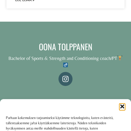
LUE LISÄÄ »
OONA TOLPPANEN
Bachelor of Sports & Strength and Conditioning coach/PT
© 2025 Oona Tolppanen – All rights reserved
Parhaan kokemuksen tarjoamiseksi käytämme teknologioita, kuten evästeitä,
tallentaaksemme ja/tai käyttääksemme laitetietoja. Näiden tekniikoiden
·
Käyttöehdot
Tietosuojakäytäntö
hyväksyminen antaa meille mahdollisuuden käsitellä tietoja, kuten