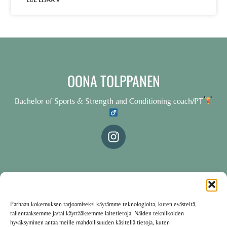
LUE LISÄÄ »
OONA TOLPPANEN
Bachelor of Sports & Strength and Conditioning coach/PT
© 2025 Oona Tolppanen – All rights reserved
Parhaan kokemuksen tarjoamiseksi käytämme teknologioita, kuten evästeitä,
tallentaaksemme ja/tai käyttääksemme laitetietoja. Näiden tekniikoiden
·
Käyttöehdot
Tietosuojakäytäntö
hyväksyminen antaa meille mahdollisuuden käsitellä tietoja, kuten