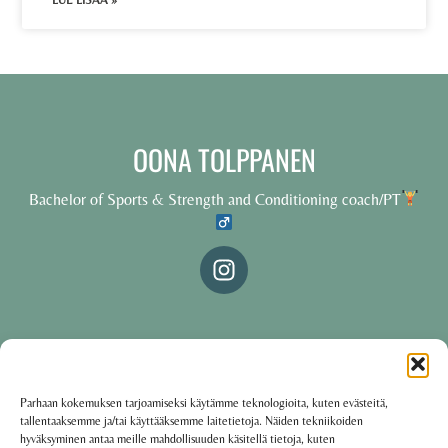
LUE LISÄÄ »
OONA TOLPPANEN
Bachelor of Sports & Strength and Conditioning coach/PT
© 2025 Oona Tolppanen – All rights reserved
Parhaan kokemuksen tarjoamiseksi käytämme teknologioita, kuten evästeitä,
tallentaaksemme ja/tai käyttääksemme laitetietoja. Näiden tekniikoiden
·
Käyttöehdot
Tietosuojakäytäntö
hyväksyminen antaa meille mahdollisuuden käsitellä tietoja, kuten