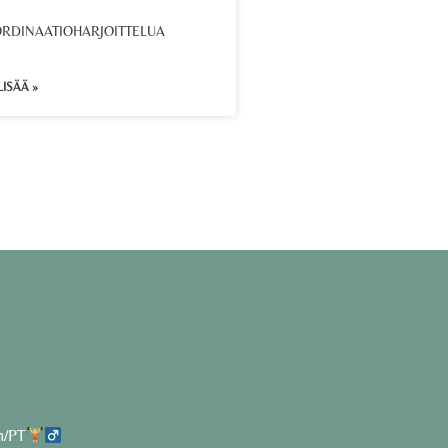
RDINAATIOHARJOITTELUA
LISÄÄ »
h/PT