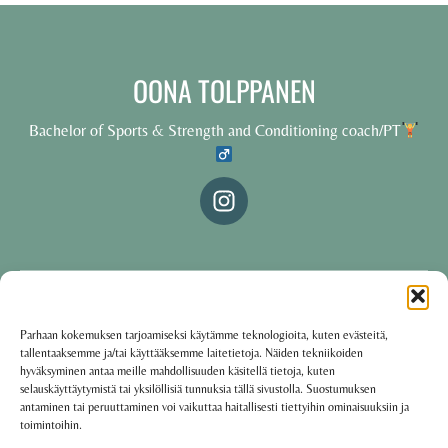
OONA TOLPPANEN
Bachelor of Sports & Strength and Conditioning coach/PT
© 2025 Oona Tolppanen – All rights reserved
Parhaan kokemuksen tarjoamiseksi käytämme teknologioita, kuten evästeitä,
tallentaaksemme ja/tai käyttääksemme laitetietoja. Näiden tekniikoiden
·
Käyttöehdot
Tietosuojakäytäntö
hyväksyminen antaa meille mahdollisuuden käsitellä tietoja, kuten
selauskäyttäytymistä tai yksilöllisiä tunnuksia tällä sivustolla. Suostumuksen
antaminen tai peruuttaminen voi vaikuttaa haitallisesti tiettyihin ominaisuuksiin ja
toimintoihin.
Oona Tolppanen · Finland