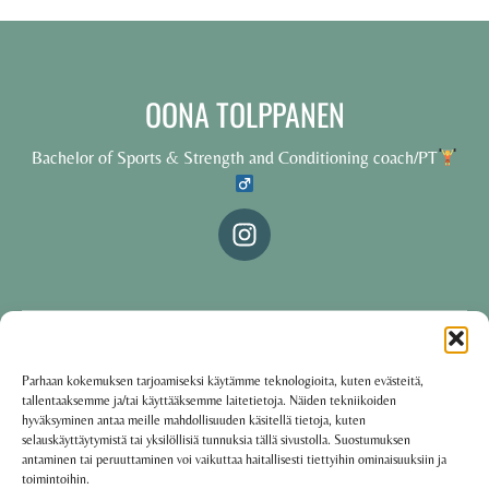
OONA TOLPPANEN
Bachelor of Sports & Strength and Conditioning coach/PT
© 2025 Oona Tolppanen – All rights reserved
Parhaan kokemuksen tarjoamiseksi käytämme teknologioita, kuten evästeitä,
tallentaaksemme ja/tai käyttääksemme laitetietoja. Näiden tekniikoiden
·
Käyttöehdot
Tietosuojakäytäntö
hyväksyminen antaa meille mahdollisuuden käsitellä tietoja, kuten
selauskäyttäytymistä tai yksilöllisiä tunnuksia tällä sivustolla. Suostumuksen
antaminen tai peruuttaminen voi vaikuttaa haitallisesti tiettyihin ominaisuuksiin ja
toimintoihin.
Oona Tolppanen · Finland