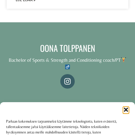
LUE LISÄÄ »
OONA TOLPPANEN
Bachelor of Sports & Strength and Conditioning coach/PT
© 2025 Oona Tolppanen – All rights reserved
Parhaan kokemuksen tarjoamiseksi käytämme teknologioita, kuten evästeitä,
tallentaaksemme ja/tai käyttääksemme laitetietoja. Näiden tekniikoiden
·
Käyttöehdot
Tietosuojakäytäntö
hyväksyminen antaa meille mahdollisuuden käsitellä tietoja, kuten