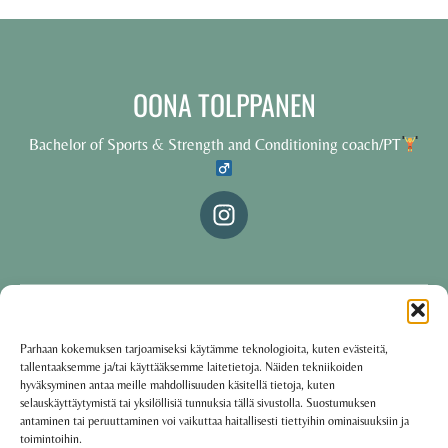
OONA TOLPPANEN
Bachelor of Sports & Strength and Conditioning coach/PT
© 2025 Oona Tolppanen – All rights reserved
Parhaan kokemuksen tarjoamiseksi käytämme teknologioita, kuten evästeitä,
tallentaaksemme ja/tai käyttääksemme laitetietoja. Näiden tekniikoiden
·
Käyttöehdot
Tietosuojakäytäntö
hyväksyminen antaa meille mahdollisuuden käsitellä tietoja, kuten
selauskäyttäytymistä tai yksilöllisiä tunnuksia tällä sivustolla. Suostumuksen
antaminen tai peruuttaminen voi vaikuttaa haitallisesti tiettyihin ominaisuuksiin ja
toimintoihin.
Oona Tolppanen · Finland