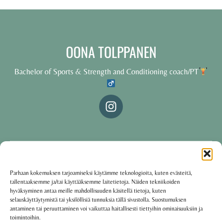
OONA TOLPPANEN
Bachelor of Sports & Strength and Conditioning coach/PT
© 2025 Oona Tolppanen – All rights reserved
Parhaan kokemuksen tarjoamiseksi käytämme teknologioita, kuten evästeitä,
tallentaaksemme ja/tai käyttääksemme laitetietoja. Näiden tekniikoiden
·
Käyttöehdot
Tietosuojakäytäntö
hyväksyminen antaa meille mahdollisuuden käsitellä tietoja, kuten
selauskäyttäytymistä tai yksilöllisiä tunnuksia tällä sivustolla. Suostumuksen
antaminen tai peruuttaminen voi vaikuttaa haitallisesti tiettyihin ominaisuuksiin ja
toimintoihin.
Oona Tolppanen · Finland