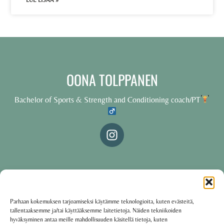
LUE LISÄÄ »
OONA TOLPPANEN
Bachelor of Sports & Strength and Conditioning coach/PT
© 2025 Oona Tolppanen – All rights reserved
Parhaan kokemuksen tarjoamiseksi käytämme teknologioita, kuten evästeitä,
tallentaaksemme ja/tai käyttääksemme laitetietoja. Näiden tekniikoiden
·
Käyttöehdot
Tietosuojakäytäntö
hyväksyminen antaa meille mahdollisuuden käsitellä tietoja, kuten