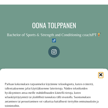
OONA TOLPPANEN
Bachelor of Sports & Strength and Conditioning coach/PT
© 2025 Oona Tolppanen – All rights reserved
Parhaan kokemuksen tarjoamiseksi käytämme teknologioita, kuten evästeitä,
tallentaaksemme ja/tai käyttääksemme laitetietoja. Näiden tekniikoiden
·
Käyttöehdot
Tietosuojakäytäntö
hyväksyminen antaa meille mahdollisuuden käsitellä tietoja, kuten
selauskäyttäytymistä tai yksilöllisiä tunnuksia tällä sivustolla. Suostumuksen
antaminen tai peruuttaminen voi vaikuttaa haitallisesti tiettyihin ominaisuuksiin ja
toimintoihin.
Oona Tolppanen · Finland