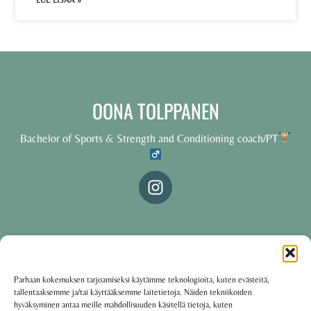
LUE LISÄÄ »
OONA TOLPPANEN
Bachelor of Sports & Strength and Conditioning coach/PT
© 2025 Oona Tolppanen – All rights reserved
Parhaan kokemuksen tarjoamiseksi käytämme teknologioita, kuten evästeitä,
tallentaaksemme ja/tai käyttääksemme laitetietoja. Näiden tekniikoiden
·
Käyttöehdot
Tietosuojakäytäntö
hyväksyminen antaa meille mahdollisuuden käsitellä tietoja, kuten