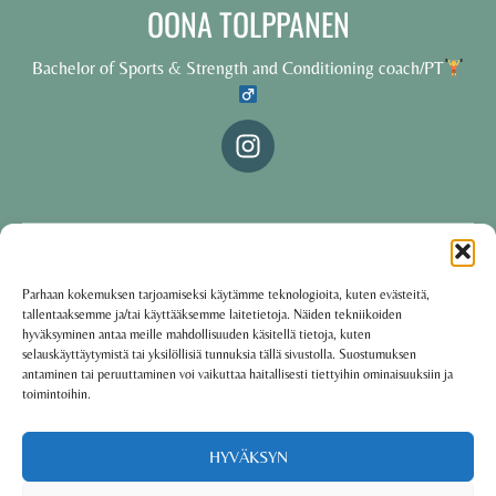
OONA TOLPPANEN
Bachelor of Sports & Strength and Conditioning coach/PT
© 2025 Oona Tolppanen – All rights reserved
Parhaan kokemuksen tarjoamiseksi käytämme teknologioita, kuten evästeitä,
tallentaaksemme ja/tai käyttääksemme laitetietoja. Näiden tekniikoiden
·
Käyttöehdot
Tietosuojakäytäntö
hyväksyminen antaa meille mahdollisuuden käsitellä tietoja, kuten
selauskäyttäytymistä tai yksilöllisiä tunnuksia tällä sivustolla. Suostumuksen
antaminen tai peruuttaminen voi vaikuttaa haitallisesti tiettyihin ominaisuuksiin ja
toimintoihin.
Oona Tolppanen · Finland
Powered by
Group coaching software CoCoach
HYVÄKSYN