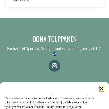
LUE LISÄÄ »
OONA TOLPPANEN
Bachelor of Sports & Strength and Conditioning coach/PT
© 2025 Oona Tolppanen – All rights reserved
Parhaan kokemuksen tarjoamiseksi käytämme teknologioita, kuten evästeitä,
tallentaaksemme ja/tai käyttääksemme laitetietoja. Näiden tekniikoiden
·
Käyttöehdot
Tietosuojakäytäntö
hyväksyminen antaa meille mahdollisuuden käsitellä tietoja, kuten