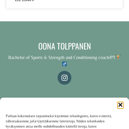
LUE LISÄÄ »
OONA TOLPPANEN
Bachelor of Sports & Strength and Conditioning coach/PT
© 2025 Oona Tolppanen – All rights reserved
Parhaan kokemuksen tarjoamiseksi käytämme teknologioita, kuten evästeitä,
tallentaaksemme ja/tai käyttääksemme laitetietoja. Näiden tekniikoiden
·
Käyttöehdot
Tietosuojakäytäntö
hyväksyminen antaa meille mahdollisuuden käsitellä tietoja, kuten