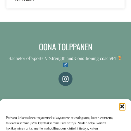
LUE LISÄÄ »
OONA TOLPPANEN
Bachelor of Sports & Strength and Conditioning coach/PT
© 2025 Oona Tolppanen – All rights reserved
Parhaan kokemuksen tarjoamiseksi käytämme teknologioita, kuten evästeitä,
tallentaaksemme ja/tai käyttääksemme laitetietoja. Näiden tekniikoiden
·
Käyttöehdot
Tietosuojakäytäntö
hyväksyminen antaa meille mahdollisuuden käsitellä tietoja, kuten