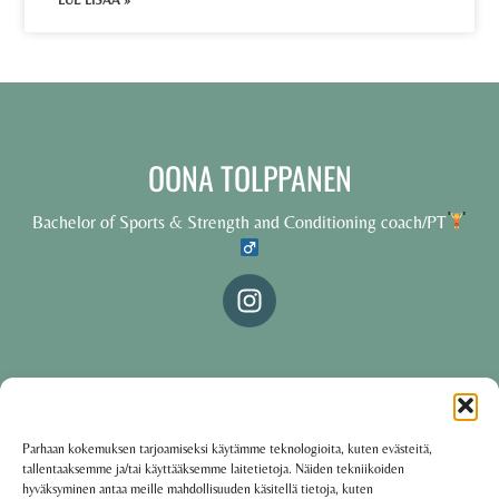
LUE LISÄÄ »
OONA TOLPPANEN
Bachelor of Sports & Strength and Conditioning coach/PT
© 2025 Oona Tolppanen – All rights reserved
Parhaan kokemuksen tarjoamiseksi käytämme teknologioita, kuten evästeitä,
tallentaaksemme ja/tai käyttääksemme laitetietoja. Näiden tekniikoiden
·
Käyttöehdot
Tietosuojakäytäntö
hyväksyminen antaa meille mahdollisuuden käsitellä tietoja, kuten