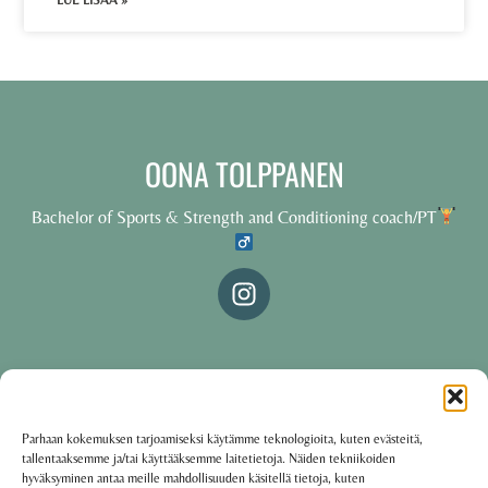
LUE LISÄÄ »
OONA TOLPPANEN
Bachelor of Sports & Strength and Conditioning coach/PT
© 2025 Oona Tolppanen – All rights reserved
Parhaan kokemuksen tarjoamiseksi käytämme teknologioita, kuten evästeitä,
tallentaaksemme ja/tai käyttääksemme laitetietoja. Näiden tekniikoiden
·
Käyttöehdot
Tietosuojakäytäntö
hyväksyminen antaa meille mahdollisuuden käsitellä tietoja, kuten