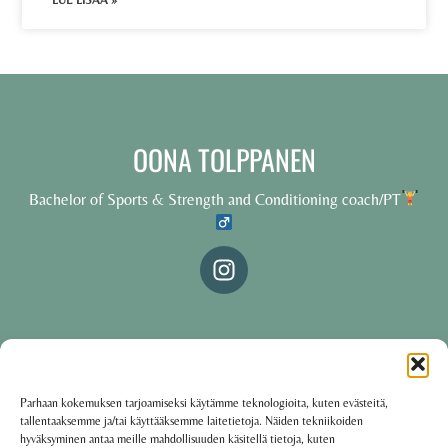
LUE LISÄÄ »
OONA TOLPPANEN
Bachelor of Sports & Strength and Conditioning coach/PT
© 2025 Oona Tolppanen – All rights reserved
Parhaan kokemuksen tarjoamiseksi käytämme teknologioita, kuten evästeitä,
tallentaaksemme ja/tai käyttääksemme laitetietoja. Näiden tekniikoiden
·
Käyttöehdot
Tietosuojakäytäntö
hyväksyminen antaa meille mahdollisuuden käsitellä tietoja, kuten