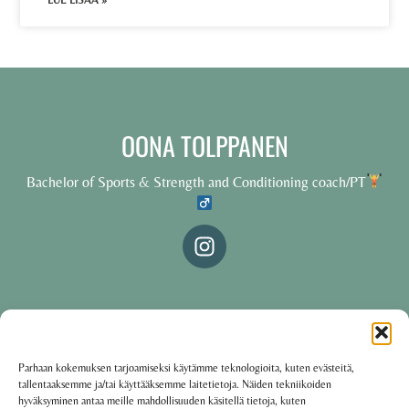
LUE LISÄÄ »
OONA TOLPPANEN
Bachelor of Sports & Strength and Conditioning coach/PT
© 2025 Oona Tolppanen – All rights reserved
Parhaan kokemuksen tarjoamiseksi käytämme teknologioita, kuten evästeitä,
tallentaaksemme ja/tai käyttääksemme laitetietoja. Näiden tekniikoiden
·
Käyttöehdot
Tietosuojakäytäntö
hyväksyminen antaa meille mahdollisuuden käsitellä tietoja, kuten