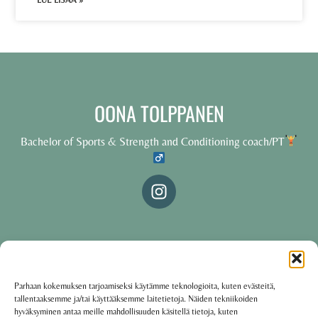
LUE LISÄÄ »
OONA TOLPPANEN
Bachelor of Sports & Strength and Conditioning coach/PT
© 2025 Oona Tolppanen – All rights reserved
Parhaan kokemuksen tarjoamiseksi käytämme teknologioita, kuten evästeitä,
tallentaaksemme ja/tai käyttääksemme laitetietoja. Näiden tekniikoiden
·
Käyttöehdot
Tietosuojakäytäntö
hyväksyminen antaa meille mahdollisuuden käsitellä tietoja, kuten