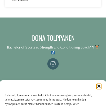
LUE LISÄÄ »
OONA TOLPPANEN
Bachelor of Sports & Strength and Conditioning coach/PT
© 2025 Oona Tolppanen – All rights reserved
Parhaan kokemuksen tarjoamiseksi käytämme teknologioita, kuten evästeitä,
tallentaaksemme ja/tai käyttääksemme laitetietoja. Näiden tekniikoiden
·
Käyttöehdot
Tietosuojakäytäntö
hyväksyminen antaa meille mahdollisuuden käsitellä tietoja, kuten