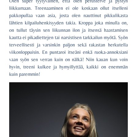
Olen super tyytyväinen, että olen perusterve ja pystyn
liikkumaan. Treenaaminen ei ole koskaan ollut itselleni
pakkopullaa vaan asia, josta olen nauttinut pikkulikasta
lähtien kilpailuhenkisyyden takia. Kroppa joka minulla on,
on tullut täysin sen liikunnan ilon ja itsensä haastamisen
kautta ei pikadiettejen tai narsistisen tarkkailun myötä. Syön
terveellisesti ja varsinkin paljon sekä rakastan herkutella
viikonloppuisin. En puntaroi itseäni enkä ruoka-annoksiani
vaan syön sen verran kuin on nälkä! Niin kauan kun voin
hyvin, treeni kulkee ja hymyillyttää, kaikki on enemmän
kuin paremmin!