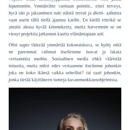
loputtomiin. Ymmärrätte varmaan pointin… ettei terveys,
hyvä olo ja jaksaminen tule näistä treeni ja dietti- aalloista
vaan usein tällä tiellä ajautuu karille. En kiellä etteikö se
antaisi alussa hyvää kimmoketta, mutta harvemmin se on
vienyt projektia jatkumon kautta elämäntapaan asti.
Olisi super tärkeää ymmärtää kokonaiskuva, se hyöty mitä
ne paremmat valinnat itsellemme tuovat ja lakata
vertaamista muihin. Sosiaalinen media ehkä vääristää
totuutta, mutta miksi edes vertaamme itseämme johonkin
joka on koko ikänsä vaikka urheillut? tai saati johonkin,
jonka tietää käyttäneen tunteja kuvanmuokkausohjelmissa.