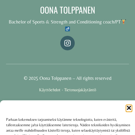
OONA TOLPPANEN
Bachelor of Sports & Strength and Conditioning coach/PT
© 2025 Oona Tolppanen – All rights reserved
·
Käyttöehdot
Tietosuojakäytäntö
Oona Tolppanen · Finland
Parhaan kokemuksen tarjoamiseksi käytämme teknologioita, kuten evästeitä,
Powered by
Group coaching software CoCoach
tallentaaksemme ja/tai käyttääksemme laitetietoja. Näiden tekniikoiden hyväksyminen
antaa meille mahdollisuuden käsitellä tietoja, kuten selauskäyttäytymistä tai yksilöllisiä