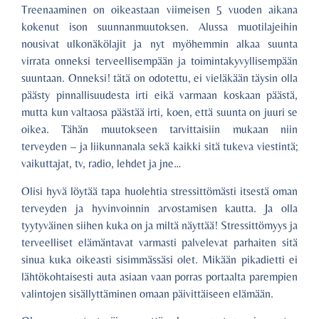
Treenaaminen on oikeastaan viimeisen 5 vuoden aikana
kokenut ison suunnanmuutoksen. Alussa muotilajeihin
nousivat ulkonäkölajit ja nyt myöhemmin alkaa suunta
virrata onneksi terveellisempään ja toimintakyvyllisempään
suuntaan. Onneksi! tätä on odotettu, ei vieläkään täysin olla
päästy pinnallisuudesta irti eikä varmaan koskaan päästä,
mutta kun valtaosa päästää irti, koen, että suunta on juuri se
oikea. Tähän muutokseen tarvittaisiin mukaan niin
terveyden – ja liikunnanala sekä kaikki sitä tukeva viestintä;
vaikuttajat, tv, radio, lehdet ja jne…
Olisi hyvä löytää tapa huolehtia stressittömästi itsestä oman
terveyden ja hyvinvoinnin arvostamisen kautta. Ja olla
tyytyväinen siihen kuka on ja miltä näyttää! Stressittömyys ja
terveelliset elämäntavat varmasti palvelevat parhaiten sitä
sinua kuka oikeasti sisimmässäsi olet. Mikään pikadietti ei
lähtökohtaisesti auta asiaan vaan porras portaalta parempien
valintojen sisällyttäminen omaan päivittäiseen elämään.