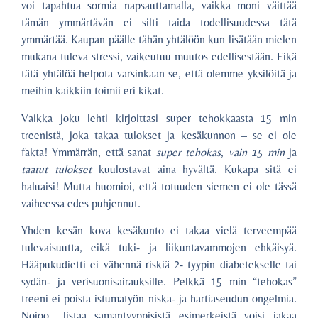
voi tapahtua sormia napsauttamalla, vaikka moni väittää
tämän ymmärtävän ei silti taida todellisuudessa tätä
ymmärtää. Kaupan päälle tähän yhtälöön kun lisätään mielen
mukana tuleva stressi, vaikeutuu muutos edellisestään. Eikä
tätä yhtälöä helpota varsinkaan se, että olemme yksilöitä ja
meihin kaikkiin toimii eri kikat.
Vaikka joku lehti kirjoittasi super tehokkaasta 15 min
treenistä, joka takaa tulokset ja kesäkunnon – se ei ole
fakta! Ymmärrän, että sanat
super tehokas
,
vain 15 min
ja
taatut tulokset
kuulostavat aina hyvältä. Kukapa sitä ei
haluaisi! Mutta huomioi, että totuuden siemen ei ole tässä
vaiheessa edes puhjennut.
Yhden kesän kova kesäkunto ei takaa vielä terveempää
tulevaisuutta, eikä tuki- ja liikuntavammojen ehkäisyä.
Hääpukudietti ei vähennä riskiä 2- tyypin diabetekselle tai
sydän- ja verisuonisairauksille. Pelkkä 15 min “tehokas”
treeni ei poista istumatyön niska- ja hartiaseudun ongelmia.
Nojoo.. listaa samantyyppisistä esimerkeistä voisi jakaa