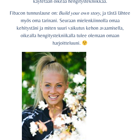
käytetään oikeaa hengitystekniikkaa.
Fibacon tunnuslause on:
Build your own story
, ja tästä lähtee
myös oma tarinani. Seuraan mielenkiinnolla omaa
kehitystäni ja miten suuri vaikutus kehon avaamisella,
oikealla hengitystekniikalla tulee olemaan omaan
harjoitteluuni.