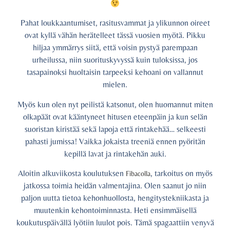
Pahat loukkaantumiset, rasitusvammat ja ylikunnon oireet
ovat kyllä vähän herätelleet tässä vuosien myötä. Pikku
hiljaa ymmärrys siitä, että voisin pystyä parempaan
urheilussa, niin suorituskyvyssä kuin tuloksissa, jos
tasapainoksi huoltaisin tarpeeksi kehoani on vallannut
mielen.
Myös kun olen nyt peilistä katsonut, olen huomannut miten
olkapäät ovat kääntyneet hitusen eteenpäin ja kun selän
suoristan kiristää sekä lapoja että rintakehää… selkeesti
pahasti jumissa! Vaikka jokaista treeniä ennen pyöritän
kepillä lavat ja rintakehän auki.
Aloitin alkuviikosta koulutuksen
, tarkoitus on myös
Fibacolla
jatkossa toimia heidän valmentajina. Olen saanut jo niin
paljon uutta tietoa kehonhuollosta, hengitystekniikasta ja
muutenkin kehontoiminnasta. Heti ensimmäisellä
koukutuspäivällä lyötiin luulot pois. Tämä spagaattiin venyvä