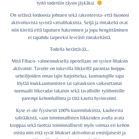
tyttö todettiin täysin jäykäksi.
On selässä lordoosia johtuen sekä rakenteesta- että huonosi
aktivoituvista syvistä vatsalihaksista. Seljä ja rintakehä ovat
niin kireitä että lapatuen hakeminen ja jopa hengittäminen
ei tapahdu tarpeeksi leveästi rintakehästä.
Todella herättävää…
Mitä Fibaco- valmennuksella opetellaan: on syvien lihaksin
aktivointi. Tavoite on tukevilla liikkeillä parantaa huippu-
urheilijoiden oman lajin harjoittelua, kuntoutujille tapa
löytää loukkaantumisten tai sairauksien vaikeuttamat
normaalit liikeradat takaisin sekä tavallisille työihmisille
parempi kehonhallinta ja tätä kautta hyvinvointi.
Kyse ei ole fyysisesti 100% kuormituksista, kauheesta
salirääkistä, vaan toiminnallisten liikkeiden avulla avata
kroppaa sekä tuottaa toiminnallisesti myös voimaa eri kehon
osista niin että syvät lihakset aktivoituvat ensisijaisesti ja