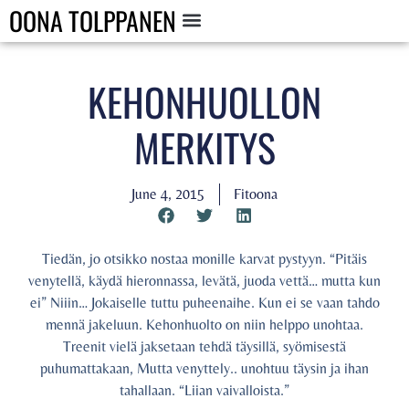
OONA TOLPPANEN
KEHONHUOLLON
MERKITYS
June 4, 2015
Fitoona
Tiedän, jo otsikko nostaa monille karvat pystyyn. “Pitäis
venytellä, käydä hieronnassa, levätä, juoda vettä… mutta kun
ei” Niiin… Jokaiselle tuttu puheenaihe. Kun ei se vaan tahdo
mennä jakeluun. Kehonhuolto on niin helppo unohtaa.
Treenit vielä jaksetaan tehdä täysillä, syömisestä
puhumattakaan, Mutta venyttely.. unohtuu täysin ja ihan
tahallaan. “Liian vaivalloista.”