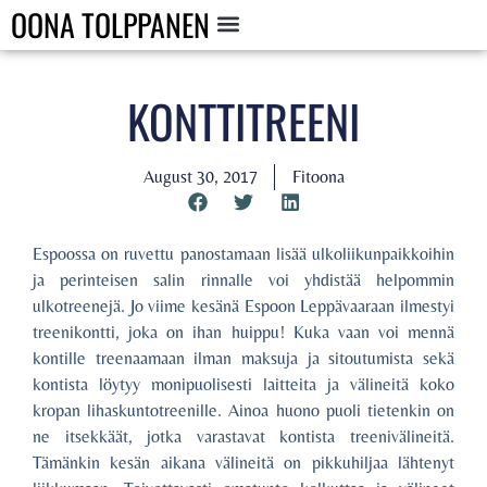
OONA TOLPPANEN
KONTTITREENI
August 30, 2017
Fitoona
Espoossa on ruvettu panostamaan lisää ulkoliikunpaikkoihin
ja perinteisen salin rinnalle voi yhdistää helpommin
ulkotreenejä. Jo viime kesänä Espoon Leppävaaraan ilmestyi
treenikontti, joka on ihan huippu! Kuka vaan voi mennä
kontille treenaamaan ilman maksuja ja sitoutumista sekä
kontista löytyy monipuolisesti laitteita ja välineitä koko
kropan lihaskuntotreenille. Ainoa huono puoli tietenkin on
ne itsekkäät, jotka varastavat kontista treenivälineitä.
Tämänkin kesän aikana välineitä on pikkuhiljaa lähtenyt