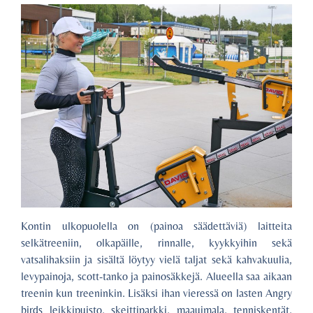
Kontin ulkopuolella on (painoa säädettäviä) laitteita
selkätreeniin, olkapäille, rinnalle, kyykkyihin sekä
vatsalihaksiin ja sisältä löytyy vielä taljat sekä kahvakuulia,
levypainoja, scott-tanko ja painosäkkejä. Alueella saa aikaan
treenin kun treeninkin. Lisäksi ihan vieressä on lasten Angry
birds leikkipuisto, skeittiparkki, maauimala, tenniskentät,