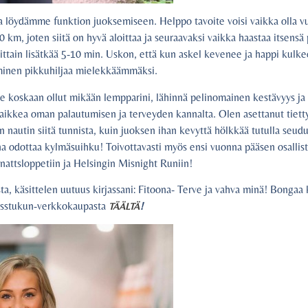
ta löydämme funktion juoksemiseen. Helppo tavoite voisi vaikka olla 
km, joten siitä on hyvä aloittaa ja seuraavaksi vaikka haastaa itsensä 
ittain lisätkää 5-10 min. Uskon, että kun askel kevenee ja happi kulk
inen pikkuhiljaa mielekkäämmäksi.
ole koskaan ollut mikään lempparini, lähinnä pelinomainen kestävyys ja 
ikkea oman palautumisen ja terveyden kannalta. Olen asettanut tiettyj
 nautin siitä tunnista, kuin juoksen ihan kevyttä hölkkää tutulla seudu
ona odottaa kylmäsuihku! Toivottavasti myös ensi vuonna pääsen osalli
ttsloppetiin ja Helsingin Misnight Runiin!
ta, käsittelen uutuus kirjassani: Fitoona- Terve ja vahva minä! Bongaa 
esstukun-verkkokaupasta
!
TÄÄLTÄ