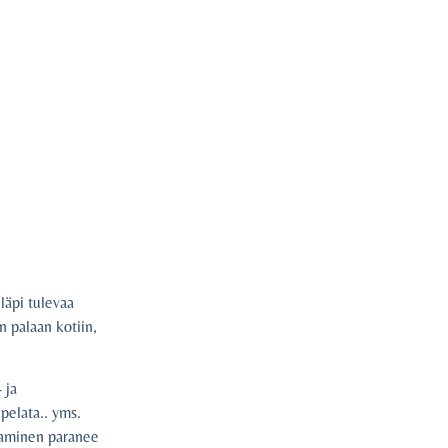
läpi tulevaa
n palaan kotiin,
 ja
 pelata.. yms.
ksaminen paranee