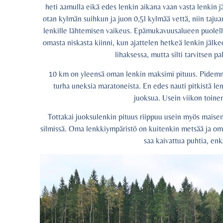
heti aamulla eikä edes lenkin aikana vaan vasta lenkin
otan kylmän suihkun ja juon 0,5l kylmää vettä, niin tajuan
lenkille lähtemisen vaikeus. Epämukavuusalueen puolel
omasta niskasta kiinni, kun ajattelen hetkeä lenkin jälke
lihaksessa, mutta silti tarvitsen p
10 km on yleensä oman lenkin maksimi pituus. Pidemmäll
turha uneksia maratoneista. En edes nauti pitkistä len
juoksua. Usein viikon toinen 
Tottakai juoksulenkin pituus riippuu usein myös maisem
silmissä. Oma lenkkiympäristö on kuitenkin metsää ja omak
saa kaivattua puhtia, enk