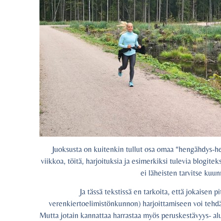
Juoksusta on kuitenkin tullut osa omaa “hengähdys-het
viikkoa, töitä, harjoituksia ja esimerkiksi tulevia blogitek
ei läheisten tarvitse kuun
Ja tässä tekstissä en tarkoita, että jokaisen 
verenkiertoelimistönkunnon) harjoittamiseen voi tehdä pa
Mutta jotain kannattaa harrastaa myös peruskestävyys- al