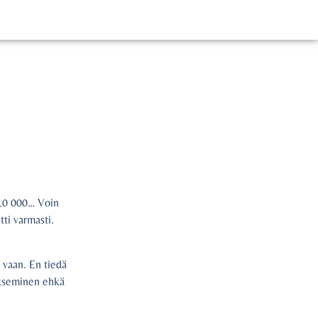
 10 000… Voin
tti varmasti.
 vaan. En tiedä
okseminen ehkä