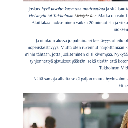
Joskus
hyvä
tavoite
kasvattaa motivaatiota
ja sitä kaut
Helsingin tai Tukholman
Matka on vain 10 
Midnight Run.
Aloittakaa juokseminen vaikka 20 minuutista ja viiko
juoksem
Ja niinkuin alussa jo puhuin.. ei kestävyysurheilu 
nopeuskestävyys. Mutta olen ruvennut harjoittamaan ka
mihin tähtään, jotta juokseminen olisi kivempaa. Nykyään
tyhjennettyä ajatukset päästäni sekä tiedän että kot
Tukholman Midna
Näitä samoja aiheita sekä paljon muuta hyvinvoinnis
Fitn