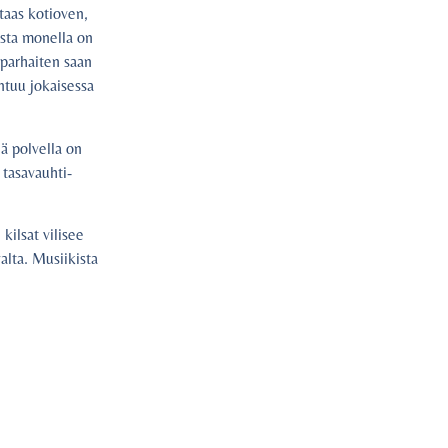
taas kotioven,
ista monella on
parhaiten saan
ntuu jokaisessa
ä polvella on
 tasavauhti-
ilsat vilisee
alta. Musiikista