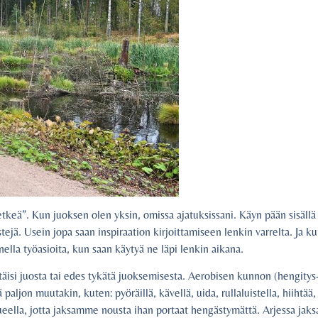
keä”. Kun juoksen olen yksin, omissa ajatuksissani. Käyn pään sisällä 
stejä. Usein jopa saan inspiraation kirjoittamiseen lenkin varrelta. Ja ku
nella työasioita, kun saan käytyä ne läpi lenkin aikana.
pitäisi juosta tai edes tykätä juoksemisesta. Aerobisen kunnon (hengitys-
ljon muutakin, kuten: pyöräillä, kävellä, uida, rullaluistella, hiihtää,
ueella, jotta jaksamme nousta ihan portaat hengästymättä. Arjessa ja