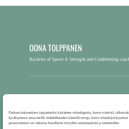
OONA TOLPPANEN
Bachelor of Sports & Strength and Conditioning coac
© 2025 Oona Tolppanen – All rights reserved
·
Käyttöehdot
Tietosuojakäytäntö
Parhaan kokemuksen tarjoamiseksi käytämme teknologioita, kuten evästeitä, tallentaak
hyväksyminen antaa meille mahdollisuuden käsitellä tietoja, kuten selauskäyttäytymistä ta
peruuttaminen voi vaikuttaa haitallisesti tiettyihin ominaisuuksiin ja toimintoihin.