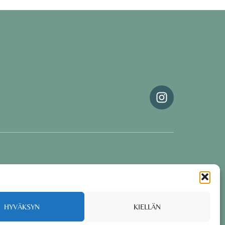
Oona Tolppanen · Finland
Group coaching software CoCoach
Powered by
HYVÄKSYN
KIELLÄN