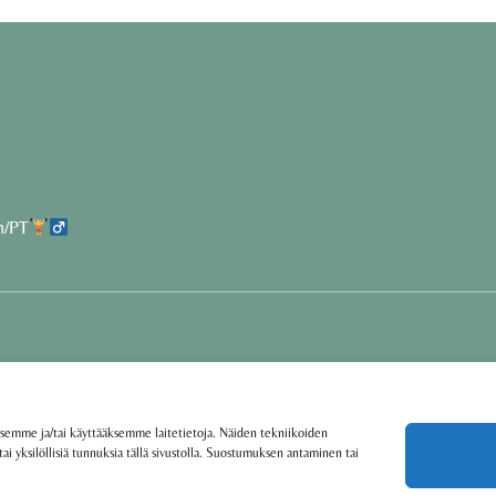
h/PT
semme ja/tai käyttääksemme laitetietoja. Näiden tekniikoiden
i yksilöllisiä tunnuksia tällä sivustolla. Suostumuksen antaminen tai