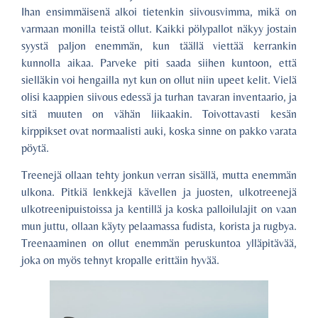
Ihan ensimmäisenä alkoi tietenkin siivousvimma, mikä on
varmaan monilla teistä ollut. Kaikki pölypallot näkyy jostain
syystä paljon enemmän, kun täällä viettää kerrankin
kunnolla aikaa. Parveke piti saada siihen kuntoon, että
sielläkin voi hengailla nyt kun on ollut niin upeet kelit. Vielä
olisi kaappien siivous edessä ja turhan tavaran inventaario, ja
sitä muuten on vähän liikaakin. Toivottavasti kesän
kirppikset ovat normaalisti auki, koska sinne on pakko varata
pöytä.
Treenejä ollaan tehty jonkun verran sisällä, mutta enemmän
ulkona. Pitkiä lenkkejä kävellen ja juosten, ulkotreenejä
ulkotreenipuistoissa ja kentillä ja koska palloilulajit on vaan
mun juttu, ollaan käyty pelaamassa fudista, korista ja rugbya.
Treenaaminen on ollut enemmän peruskuntoa ylläpitävää,
joka on myös tehnyt kropalle erittäin hyvää.