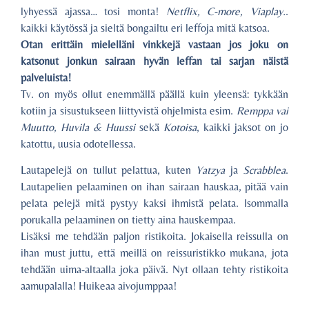
lyhyessä ajassa… tosi monta!
Netflix, C-more, Viaplay.
.
kaikki käytössä ja sieltä bongailtu eri leffoja mitä katsoa.
Otan erittäin mielelläni vinkkejä vastaan jos joku on
katsonut jonkun sairaan hyvän leffan tai sarjan näistä
palveluista!
Tv. on myös ollut enemmällä päällä kuin yleensä: tykkään
kotiin ja sisustukseen liittyvistä ohjelmista esim.
Remppa vai
Muutto, Huvila & Huussi
sekä
Kotoisa
, kaikki jaksot on jo
katottu, uusia odotellessa.
Lautapelejä on tullut pelattua, kuten
Yatzya
ja
Scrabblea
.
Lautapelien pelaaminen on ihan sairaan hauskaa, pitää vain
pelata pelejä mitä pystyy kaksi ihmistä pelata. Isommalla
porukalla pelaaminen on tietty aina hauskempaa.
Lisäksi me tehdään paljon ristikoita. Jokaisella reissulla on
ihan must juttu, että meillä on reissuristikko mukana, jota
tehdään uima-altaalla joka päivä. Nyt ollaan tehty ristikoita
aamupalalla! Huikeaa aivojumppaa!