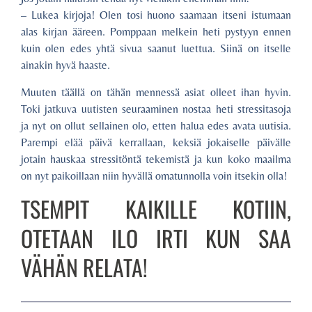
– Lukea kirjoja! Olen tosi huono saamaan itseni istumaan
alas kirjan ääreen. Pomppaan melkein heti pystyyn ennen
kuin olen edes yhtä sivua saanut luettua. Siinä on itselle
ainakin hyvä haaste.
Muuten täällä on tähän mennessä asiat olleet ihan hyvin.
Toki jatkuva uutisten seuraaminen nostaa heti stressitasoja
ja nyt on ollut sellainen olo, etten halua edes avata uutisia.
Parempi elää päivä kerrallaan, keksiä jokaiselle päivälle
jotain hauskaa stressitöntä tekemistä ja kun koko maailma
on nyt paikoillaan niin hyvällä omatunnolla voin itsekin olla!
TSEMPIT KAIKILLE KOTIIN,
OTETAAN ILO IRTI KUN SAA
VÄHÄN RELATA!