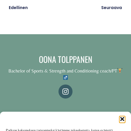
Edellinen
Seuraava
OONA TOLPPANEN
Bachelor of Sports & Strength and Conditioning coach/PT
© 2025 Oona Tolppanen – All rights reserved
Parhaan kokemuksen tarjoamiseksi käytämme teknologioita, kuten evästeitä,