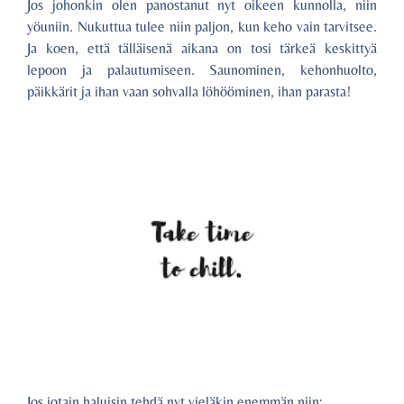
Jos johonkin olen panostanut nyt oikeen kunnolla, niin
yöuniin. Nukuttua tulee niin paljon, kun keho vain tarvitsee.
Ja koen, että tälläisenä aikana on tosi tärkeä keskittyä
lepoon ja palautumiseen. Saunominen, kehonhuolto,
päikkärit ja ihan vaan sohvalla löhööminen, ihan parasta!
Jos jotain haluisin tehdä nyt vieläkin enemmän niin: