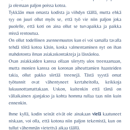
ja olemaan paljon poissa kotoa.
Tykkään mun omasta kodista ja viihdyn täällä, mutta ehkä
syy on juuri ollut myös se, että työ vie niin paljon joka
puolelle, että koti on aina ollut se turvapaikka ja paikka
missä rentoutua.
On ollut todellinen asennemuutos kun ei voi samalla tavalla
tehdä töitä kotoa käsin, koska valmentaminen nyt on ihan
mahdotonta ilman asiakaskontakteja ja läsnäoloa.
Osan asiakkaiden kanssa ollaan siirrytty ulos treenaamaan,
mutta monien kanssa on koronan aiheuttamien haasteiden
takia, ollut pakko siirtää treenejä. Tästä syystä omat
työtunnit ovat vähentyneet kertaheitolla, keikkoja
lukuunottamattakaan. Uskon, kuitenkin että tämä on
väliaikainen ajanjakso ja kohta homma rullaa taas niin kuin
ennenkin.
Ihme kyllä, kodin seinät eivät ole ainakaan
vielä
kaatuneet
niskaan, voi olla, että kotona niin paljon tekemistä, kun on
tullut vähemmän vietettyä aikaa täällä.