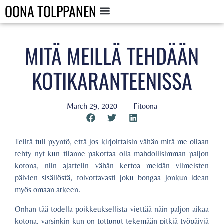
OONA TOLPPANEN
MITÄ MEILLÄ TEHDÄÄN
KOTIKARANTEENISSA
March 29, 2020
Fitoona
Teiltä tuli pyyntö, että jos kirjoittaisin vähän mitä me ollaan
tehty nyt kun tilanne pakottaa olla mahdollisimman paljon
kotona, niin ajattelin vähän kertoa meidän viimeisten
päivien sisällöstä, toivottavasti joku bongaa jonkun idean
myös omaan arkeen.
Onhan tää todella poikkeuksellista viettää näin paljon aikaa
kotona, varsinkin kun on tottunut tekemään pitkiä työpäiviä