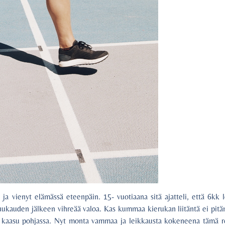
ja vienyt elämässä eteenpäin. 15- vuotiaana sitä ajatteli, että 6kk 
kuukauden jälkeen vihreää valoa. Kas kummaa kierukan liitäntä ei pitäny
eti kaasu pohjassa. Nyt monta vammaa ja leikkausta kokeneena tämä r