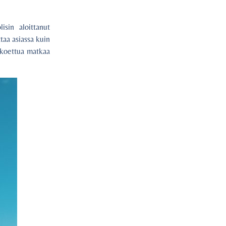
isin aloittanut
taa asiassa kuin
a koettua matkaa