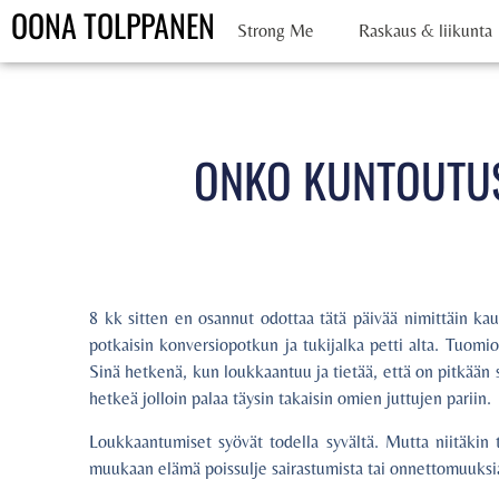
OONA TOLPPANEN
Strong Me
Raskaus & liikunta
ONKO KUNTOUTUS
8 kk sitten en osannut odottaa tätä päivää nimittäin kau
potkaisin konversiopotkun ja tukijalka petti alta. Tuomio 
Sinä hetkenä, kun loukkaantuu ja tietää, että on pitkään s
hetkeä jolloin palaa täysin takaisin omien juttujen pariin.
Loukkaantumiset syövät todella syvältä. Mutta niitäkin t
muukaan elämä poissulje sairastumista tai onnettomuuksi