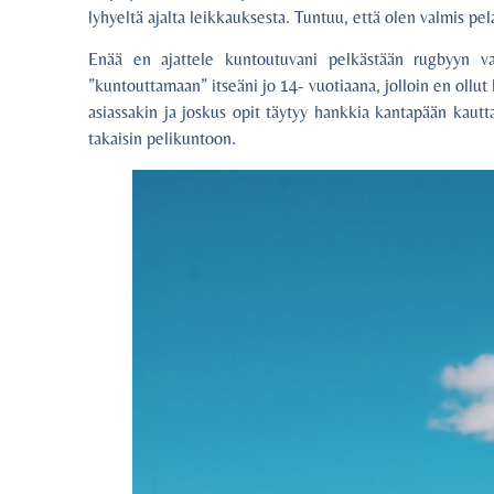
lyhyeltä ajalta leikkauksesta. Tuntuu, että olen valmis pe
Enää en ajattele kuntoutuvani pelkästään rugbyyn vain
”kuntouttamaan” itseäni jo 14- vuotiaana, jolloin en ollu
asiassakin ja joskus opit täytyy hankkia kantapään kautta
takaisin pelikuntoon.