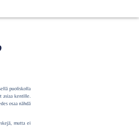
?
ellä puoliskolla
 asiaa kentille.
 edes osaa nähdä
iskejä, mutta ei