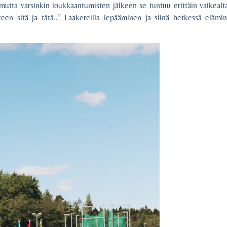
tta varsinkin loukkaantumisten jälkeen se tuntuu erittäin vaikealta.
 teen sitä ja tätä..” Laakereilla lepääminen ja siinä hetkessä elämi