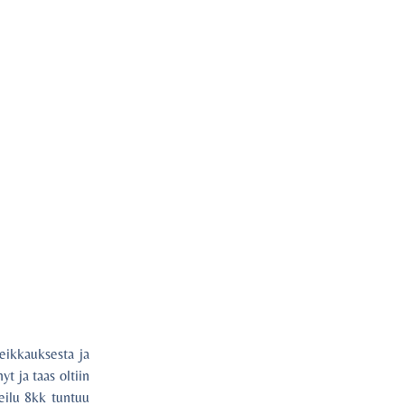
leikkauksesta ja
t ja taas oltiin
eilu 8kk tuntuu