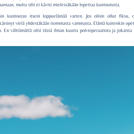
laamaan, mutta silti ei kävisi mielessäkään lopettaa kuntoutusta.
 kuntoutan itseni loppuelämää varten. Jos olisin ollut fiksu, ol
t kärsinyt vielä yhdestäkään isommasta vammasta. Elämä kuitenkin opet
. En välttämättä olisi tässä ilman kuutta polvioperaatiota ja jokaist