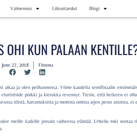
Valmennus
Liikuntaedut
Blogi
 OHI KUN PALAAN KENTILLE
June 27, 2018
Fitoona
si alkaa ja olen pelikunnossa. Viime kaudella semifinaalin ensimmäis
eturistiside poikki ja kierukka revennyt. Tiesin, että hetkeen ei ollut
ivussa töistä, harrastuksista ja monista omista arjen perus asioista, ei
ulee meille kaikille jossain vaiheessa elämää. Urheilu toki nostaa r
a.