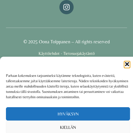
© 2025 Oona Tolppanen – All rights reserved
·
Käyttöehdot
Tietosuojakäytäntö
Oona Tolppanen · Finland
Parhaan kokemuksen tarjoamiseksi käytämme teknologioita, kuten evästeitä,
tallentaaksemme ja/tai käyttääksemme laitetietoja. Näiden tekniikoiden hyväksyminen
Powered by
Group coaching software CoCoach
antaa meille mahdollisuuden käsitellä tietoja, kuten selauskäyttäytymistä tai yksilöllisiä
tunnuksia tällä sivustolla. Suostumuksen antaminen tai peruuttaminen voi vaikuttaa
haitallisesti tiettyihin ominaisuuksiin ja toimintoihin.
HYVÄKSYN
KIELLÄN