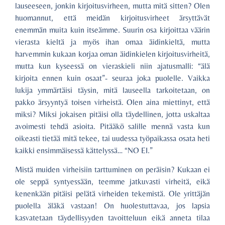
lauseeseen, jonkin kirjoitusvirheen, mutta mitä sitten? Olen
huomannut, että meidän kirjoitusvirheet ärsyttävät
enemmän muita kuin itseämme. Suurin osa kirjoittaa väärin
vierasta kieltä ja myös ihan omaa äidinkieltä, mutta
harvemmin kukaan korjaa oman äidinkielen kirjoitusvirheitä,
mutta kun kyseessä on vieraskieli niin ajatusmalli: “älä
kirjoita ennen kuin osaat”- seuraa joka puolelle. Vaikka
lukija ymmärtäisi täysin, mitä lauseella tarkoitetaan, on
pakko ärsyyntyä toisen virheistä. Olen aina miettinyt, että
miksi? Miksi jokaisen pitäisi olla täydellinen, jotta uskaltaa
avoimesti tehdä asioita. Pitääkö salille mennä vasta kun
oikeasti tietää mitä tekee, tai uudessa työpaikassa osata heti
kaikki ensimmäisessä kättelyssä… “NO EI.”
Mistä muiden virheisiin tarttuminen on peräisin? Kukaan ei
ole seppä syntyessään, teemme jatkuvasti virheitä, eikä
kenenkään pitäisi pelätä virheiden tekemistä. Ole yrittäjän
puolella äläkä vastaan! On huolestuttavaa, jos lapsia
kasvatetaan täydellisyyden tavoitteluun eikä anneta tilaa