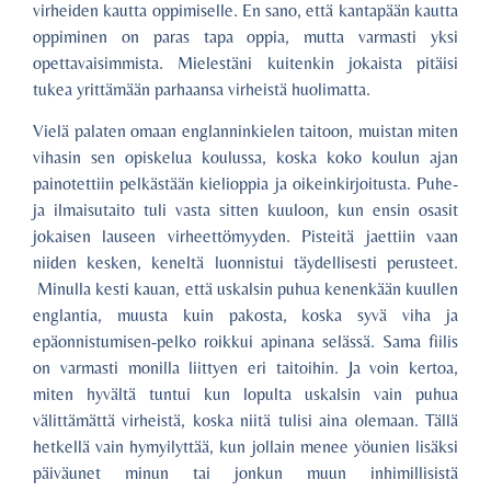
virheiden kautta oppimiselle. En sano, että kantapään kautta
oppiminen on paras tapa oppia, mutta varmasti yksi
opettavaisimmista. Mielestäni kuitenkin jokaista pitäisi
tukea yrittämään parhaansa virheistä huolimatta.
Vielä palaten omaan englanninkielen taitoon, muistan miten
vihasin sen opiskelua koulussa, koska koko koulun ajan
painotettiin pelkästään kielioppia ja oikeinkirjoitusta. Puhe-
ja ilmaisutaito tuli vasta sitten kuuloon, kun ensin osasit
jokaisen lauseen virheettömyyden. Pisteitä jaettiin vaan
niiden kesken, keneltä luonnistui täydellisesti perusteet.
Minulla kesti kauan, että uskalsin puhua kenenkään kuullen
englantia, muusta kuin pakosta, koska syvä viha ja
epäonnistumisen-pelko roikkui apinana selässä. Sama fiilis
on varmasti monilla liittyen eri taitoihin. Ja voin kertoa,
miten hyvältä tuntui kun lopulta uskalsin vain puhua
välittämättä virheistä, koska niitä tulisi aina olemaan. Tällä
hetkellä vain hymyilyttää, kun jollain menee yöunien lisäksi
päiväunet minun tai jonkun muun inhimillisistä