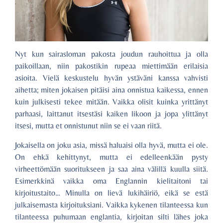
Nyt kun sairasloman pakosta joudun rauhoittua ja olla
paikoillaan, niin pakostikin rupeaa miettimään erilaisia
asioita. Vielä keskustelu hyvän ystäväni kanssa vahvisti
aihetta; miten jokaisen pitäisi aina onnistua kaikessa, ennen
kuin julkisesti tekee mitään. Vaikka olisit kuinka yrittänyt
parhaasi, laittanut itsestäsi kaiken likoon ja jopa ylittänyt
itsesi, mutta et onnistunut niin se ei vaan riitä.
Jokaisella on joku asia, missä haluaisi olla hyvä, mutta ei ole.
On ehkä kehittynyt, mutta ei edelleenkään pysty
virheettömään suoritukseen ja saa aina välillä kuulla siitä.
Esimerkkinä vaikka oma Englannin kielitaitoni tai
kirjoitustaito… Minulla on lievä lukihäiriö, eikä se estä
julkaisemasta kirjoituksiani. Vaikka kykenen tilanteessa kun
tilanteessa puhumaan englantia, kirjoitan silti lähes joka