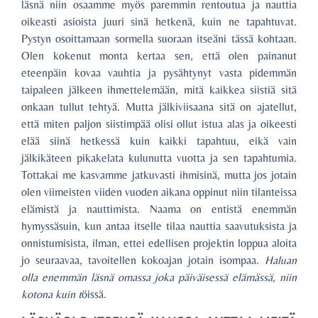
läsnä niin osaamme myös paremmin rentoutua ja nauttia
oikeasti asioista juuri sinä hetkenä, kuin ne tapahtuvat.
Pystyn osoittamaan sormella suoraan itseäni tässä kohtaan.
Olen kokenut monta kertaa sen, että olen painanut
eteenpäin kovaa vauhtia ja pysähtynyt vasta pidemmän
taipaleen jälkeen ihmettelemään, mitä kaikkea siistiä sitä
onkaan tullut tehtyä. Mutta jälkiviisaana sitä on ajatellut,
että miten paljon siistimpää olisi ollut istua alas ja oikeesti
elää siinä hetkessä kuin kaikki tapahtuu, eikä vain
jälkikäteen pikakelata kulunutta vuotta ja sen tapahtumia.
Tottakai me kasvamme jatkuvasti ihmisinä, mutta jos jotain
olen viimeisten viiden vuoden aikana oppinut niin tilanteissa
elämistä ja nauttimista. Naama on entistä enemmän
hymyssäsuin, kun antaa itselle tilaa nauttia saavutuksista ja
onnistumisista, ilman, ettei edellisen projektin loppua aloita
jo seuraavaa, tavoitellen kokoajan jotain isompaa.
Haluan
olla enemmän läsnä omassa joka päiväisessä elämässä, niin
kotona kuin t
öissä.