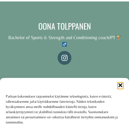
OONA TOLPPANEN
Bachelor of Sports & Strength and Conditioning coach/PT
© 2025 Oona Tolppanen – All rights reserved
Parhaan kokemuksen tarjoamiseksi käytämme teknologioita, kuten evästeitä,
tallentaaksemme ja/tai käyttääksemme laitetietoja. Näiden tekniikoiden
·
Käyttöehdot
Tietosuojakäytäntö
hyväksyminen antaa meille mahdollisuuden käsitellä tietoja, kuten
selauskäyttäytymistä tai yksilöllisiä tunnuksia tällä sivustolla. Suostumuksen
antaminen tai peruuttaminen voi vaikuttaa haitallisesti tiettyihin ominaisuuksiin ja
toimintoihin.
Oona Tolppanen · Finland