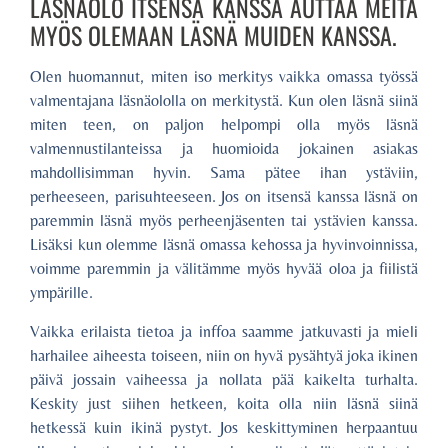
LÄSNÄOLO ITSENSÄ KANSSA AUTTAA MEITÄ
MYÖS OLEMAAN LÄSNÄ MUIDEN KANSSA.
Olen huomannut, miten iso merkitys vaikka omassa työssä
valmentajana läsnäololla on merkitystä. Kun olen läsnä siinä
miten teen, on paljon helpompi olla myös läsnä
valmennustilanteissa ja huomioida jokainen asiakas
mahdollisimman hyvin. Sama pätee ihan ystäviin,
perheeseen, parisuhteeseen. Jos on itsensä kanssa läsnä on
paremmin läsnä myös perheenjäsenten tai ystävien kanssa.
Lisäksi kun olemme läsnä omassa kehossa ja hyvinvoinnissa,
voimme paremmin ja välitämme myös hyvää oloa ja fiilistä
ympärille.
Vaikka erilaista tietoa ja inffoa saamme jatkuvasti ja mieli
harhailee aiheesta toiseen, niin on hyvä pysähtyä joka ikinen
päivä jossain vaiheessa ja nollata pää kaikelta turhalta.
Keskity just siihen hetkeen, koita olla niin läsnä siinä
hetkessä kuin ikinä pystyt. Jos keskittyminen herpaantuu