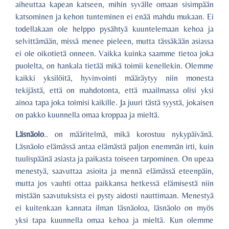
aiheuttaa kapean katseen, mihin syvälle omaan sisimpään
katsominen ja kehon tunteminen ei enää mahdu mukaan. Ei
todellakaan ole helppo pysähtyä kuuntelemaan kehoa ja
selvittämään, missä menee pieleen, mutta tässäkään asiassa
ei ole oikotietä onneen. Vaikka kuinka saamme tietoa joka
puolelta, on hankala tietää mikä toimii kenellekin. Olemme
kaikki yksilöitä, hyvinvointi määräytyy niin monesta
tekijästä, että on mahdotonta, että maailmassa olisi yksi
ainoa tapa joka toimisi kaikille. Ja juuri tästä syystä, jokaisen
on pakko kuunnella omaa kroppaa ja mieltä.
Läsnäolo
.. on määritelmä, mikä korostuu nykypäivänä.
Läsnäolo elämässä antaa elämästä paljon enemmän irti, kuin
tuulispäänä asiasta ja paikasta toiseen tarpominen. On upeaa
menestyä, saavuttaa asioita ja mennä elämässä eteenpäin,
mutta jos vauhti ottaa paikkansa hetkessä elämisestä niin
mistään saavutuksista ei pysty aidosti nauttimaan. Menestyä
ei kuitenkaan kannata ilman läsnäoloa, läsnäolo on myös
yksi tapa kuunnella omaa kehoa ja mieltä. Kun olemme