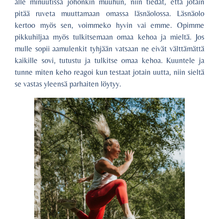
alle minuutissa johonkin muuhun, niin tiedät, että jotain
pitää ruveta muuttamaan omassa läsnäolossa. Läsnäolo
kertoo myös sen, voimmeko hyvin vai emme. Opimme
pikkuhiljaa myös tulkitsemaan omaa kehoa ja mieltä. Jos
mulle sopii aamulenkit tyhjään vatsaan ne eivät välttämättä
kaikille sovi, tutustu ja tulkitse omaa kehoa. Kuuntele ja
tunne miten keho reagoi kun testaat jotain uutta, niin sieltä
se vastas yleensä parhaiten löytyy.