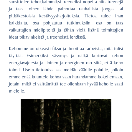
suosittelee tehokkaimmiksi treeneiksi nopeita hiit- treenejä
ja taas toinen lähde painottaa rauhallista joogaa tai
pitkäkestoisia kestävyysharjoituksia. Tietoa tulee ihan
kaikkialta, osa pohjautuu tutkimuksiin, osa on taas
vaikuttajien mielipiteitä ja tähän vielä lisänä toimittajien
ideat pikavinkeistä ja treeneistä lehdissä.
Kehomme on oikeasti fiksu ja ilmoittaa tarpeista, mitä tulisi
täyttää. Esimerkiksi väsymys ja nälkä kertovat kehon
energiavajeesta ja iloinen ja energinen olo siitä, että keho
toimii. Usein tietotulva saa meidät väärille poluille, jolloin
emme enää kuuntele kehoa vaan hurahdamme kokeilemaan,
jotain, mikä ei välttämättä tee ollenkaan hyvää keholle saati
mielelle.