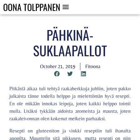
OONA TOLPPANEN
PÄHKINÄ-
SUKLAAPALLOT
October 21, 2019
Fitoona
Pitkästä aikaa tuli tehtyä raakaherkkuja juhliin, joten pakko
julkaista tänne todella helppo ja mielettömän hyvä resepti.
En ole mikään innokas leipoja, joten kaikki helppo toimii
mulla. Lisäksi tykkään aidoista aromeista ja mausta, joten
raakaleivonnan olen kokenut melkein parhaaksi.
Resepti on gluteeniton ja vinkki reseptiin tuli ihanalta
anopilta. Muuntelin sitä pikkusen, mutta resepti on niin