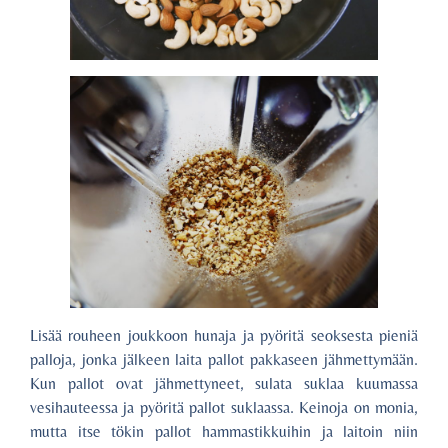
Lisää rouheen joukkoon hunaja ja pyöritä seoksesta pieniä
palloja, jonka jälkeen laita pallot pakkaseen jähmettymään.
Kun pallot ovat jähmettyneet, sulata suklaa kuumassa
vesihauteessa ja pyöritä pallot suklaassa. Keinoja on monia,
mutta itse tökin pallot hammastikkuihin ja laitoin niin