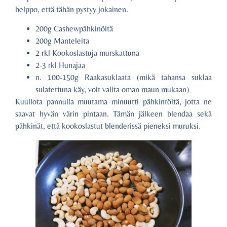
helppo, että tähän pystyy jokainen.
200g Cashewpähkinöitä
200g Manteleita
2 rkl Kookoslastuja murskattuna
2-3 rkl Hunajaa
n. 100-150g Raakasuklaata (mikä tahansa suklaa
sulatettuna käy, voit valita oman maun mukaan)
Kuullota pannulla muutama minuutti pähkintöitä, jotta ne
saavat hyvän värin pintaan. Tämän jälkeen blendaa sekä
pähkinät, että kookoslastut blenderissä pieneksi muruksi.