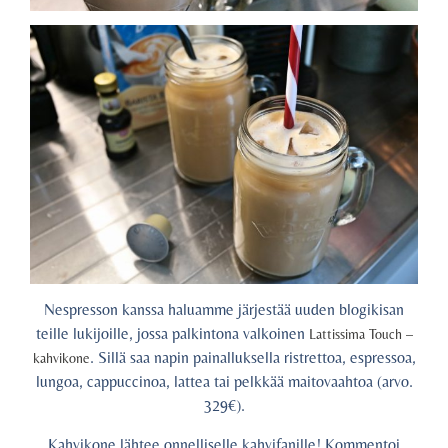
Nespresson kanssa haluamme järjestää uuden blogikisan
teille lukijoille, jossa palkintona valkoinen
Lattissima Touch –
. Sillä saa napin painalluksella ristrettoa, espressoa,
kahvikone
lungoa, cappuccinoa, lattea tai pelkkää maitovaahtoa (arvo.
329€).
Kahvikone lähtee onnelliselle kahvifanille! Kommentoi