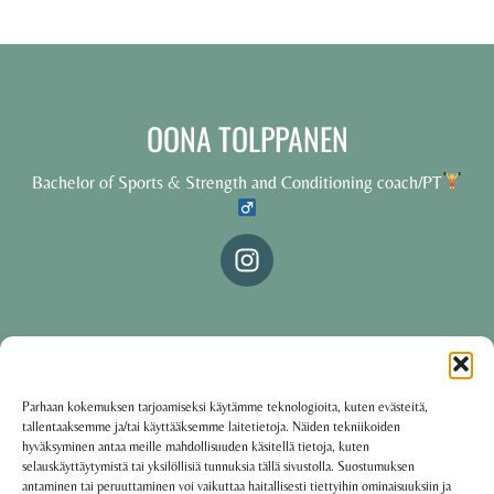
OONA TOLPPANEN
Bachelor of Sports & Strength and Conditioning coach/PT
© 2025 Oona Tolppanen – All rights reserved
Parhaan kokemuksen tarjoamiseksi käytämme teknologioita, kuten evästeitä,
tallentaaksemme ja/tai käyttääksemme laitetietoja. Näiden tekniikoiden
·
Käyttöehdot
Tietosuojakäytäntö
hyväksyminen antaa meille mahdollisuuden käsitellä tietoja, kuten
selauskäyttäytymistä tai yksilöllisiä tunnuksia tällä sivustolla. Suostumuksen
antaminen tai peruuttaminen voi vaikuttaa haitallisesti tiettyihin ominaisuuksiin ja