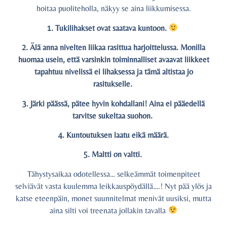
hoitaa puoliteholla, näkyy se aina liikkumisessa.
1. Tukilihakset ovat saatava kuntoon.
2. Älä anna nivelten liikaa rasittua harjoittelussa. Monilla
huomaa usein, että varsinkin toiminnalliset avaavat liikkeet
tapahtuu nivelissä ei lihaksessa ja tämä altistaa jo
rasitukselle.
3. Järki päässä, pätee hyvin kohdallani! Aina ei pääedellä
tarvitse sukeltaa suohon.
4. Kuntoutuksen laatu eikä määrä.
5. Maltti on valtti.
Tähystysaikaa odotellessa… selkeämmät toimenpiteet
selviävät vasta kuulemma leikkauspöydällä….! Nyt pää ylös ja
katse eteenpäin, monet suunnitelmat menivät uusiksi, mutta
aina silti voi treenata jollakin tavalla