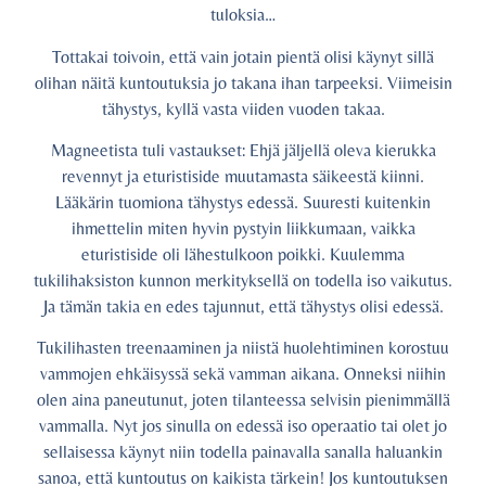
tuloksia…
Tottakai toivoin, että vain jotain pientä olisi käynyt sillä
olihan näitä kuntoutuksia jo takana ihan tarpeeksi. Viimeisin
tähystys, kyllä vasta viiden vuoden takaa.
Magneetista tuli vastaukset: Ehjä jäljellä oleva kierukka
revennyt ja eturistiside muutamasta säikeestä kiinni.
Lääkärin tuomiona tähystys edessä. Suuresti kuitenkin
ihmettelin miten hyvin pystyin liikkumaan, vaikka
eturistiside oli lähestulkoon poikki. Kuulemma
tukilihaksiston kunnon merkityksellä on todella iso vaikutus.
Ja tämän takia en edes tajunnut, että tähystys olisi edessä.
Tukilihasten treenaaminen ja niistä huolehtiminen korostuu
vammojen ehkäisyssä sekä vamman aikana. Onneksi niihin
olen aina paneutunut, joten tilanteessa selvisin pienimmällä
vammalla. Nyt jos sinulla on edessä iso operaatio tai olet jo
sellaisessa käynyt niin todella painavalla sanalla haluankin
sanoa, että kuntoutus on kaikista tärkein! Jos kuntoutuksen