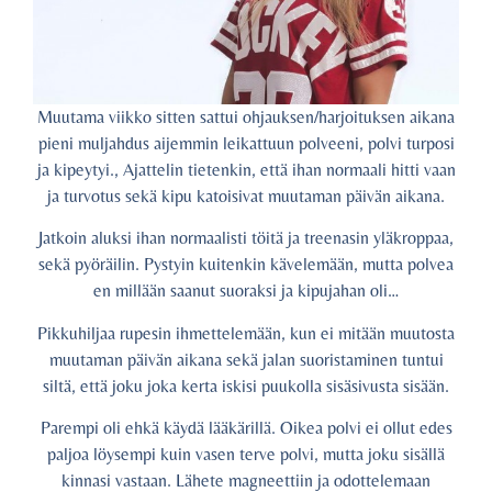
Muutama viikko sitten sattui ohjauksen/harjoituksen aikana
pieni muljahdus aijemmin leikattuun polveeni, polvi turposi
ja kipeytyi., Ajattelin tietenkin, että ihan normaali hitti vaan
ja turvotus sekä kipu katoisivat muutaman päivän aikana.
Jatkoin aluksi ihan normaalisti töitä ja treenasin yläkroppaa,
sekä pyöräilin. Pystyin kuitenkin kävelemään, mutta polvea
en millään saanut suoraksi ja kipujahan oli…
Pikkuhiljaa rupesin ihmettelemään, kun ei mitään muutosta
muutaman päivän aikana sekä jalan suoristaminen tuntui
siltä, että joku joka kerta iskisi puukolla sisäsivusta sisään.
Parempi oli ehkä käydä lääkärillä. Oikea polvi ei ollut edes
paljoa löysempi kuin vasen terve polvi, mutta joku sisällä
kinnasi vastaan. Lähete magneettiin ja odottelemaan