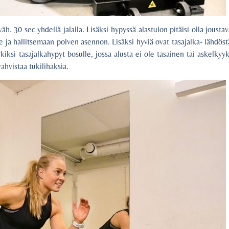
äh. 30 sec yhdellä jalalla. Lisäksi hypyssä alastulon pitäisi olla joust
ke ja hallitsemaan polven asennon. Lisäksi hyviä ovat tasajalka- lähdös
imerkiksi tasajalkahypyt bosulle, jossa alusta ei ole tasainen tai askelky
ahvistaa tukilihaksia.