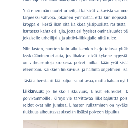
Yhä enemmän nuoret urheilijat kärsivät vakavista vammoi
tarpeeksi vahvoja. Jokainen ymmärtää, että kun nopeasti 
kroppa ei kestä ihan sitä kaikkea yksipuolista rasitusta,
harrastaa kahta eri lajia, jotta eri fyysiset ominaisuude
jokaiselle urheilijalla ja aktiivi-liikkujalle niitä tulee.
Niin lasten, nuorten kuin aikuisienkin harjottelussa pitä
kyykkääminen ei auta, jos lihakset eivät kykene hypystä s
on virheasentoja kropassa: polvet, nilkat kääntyvät sisä
eteenpäin. Kaikkien liikkuvuus- ja hallinta ongelmien lisä
Tästä aiheesta riittää paljon sanottavaa, mutta haluan n
Liikkuvuus;
Jo heikko liikkuvuus, kireät etureidet, tak
polvivammoille. Kireys vie tarvittavaa liikelaajuutta poi
reidet ovat niin jumissa. Lihasten rullaaminen on hyväksi
tiukkuus aiheuttavat alaselän lisäksi polveen kipuilua.