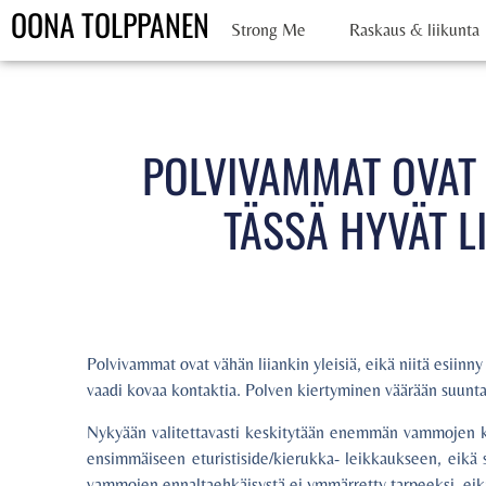
OONA TOLPPANEN
Strong Me
Raskaus & liikunta
POLVIVAMMAT OVAT 
TÄSSÄ HYVÄT L
Polvivammat ovat vähän liiankin yleisiä, eikä niitä esiinny v
vaadi kovaa kontaktia. Polven kiertyminen väärään suuntaa
Nykyään valitettavasti keskitytään enemmän vammojen ko
ensimmäiseen eturistiside/kierukka- leikkaukseen, eikä 
vammojen ennaltaehkäisystä ei ymmärretty tarpeeksi, eikä