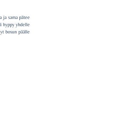
ava ja sama pätee
tä hyppy yhdelle
ykyt bosun päälle