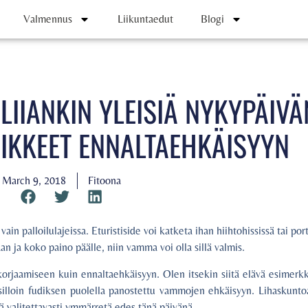
Valmennus
Liikuntaedut
Blogi
LIIANKIN YLEISIÄ NYKYPÄIVÄ
IIKKEET ENNALTAEHKÄISYYN
March 9, 2018
Fitoona
ain palloilulajeissa. Eturistiside voi katketa ihan hiihtohississä tai port
n ja koko paino päälle, niin vamma voi olla sillä valmis.
rjaamiseen kuin ennaltaehkäisyyn. Olen itsekin siitä elävä esimerkk
silloin fudiksen puolella panostettu vammojen ehkäisyyn. Lihaskuntoa
 valitettavasti ymmärretä edes tänä päivänä.