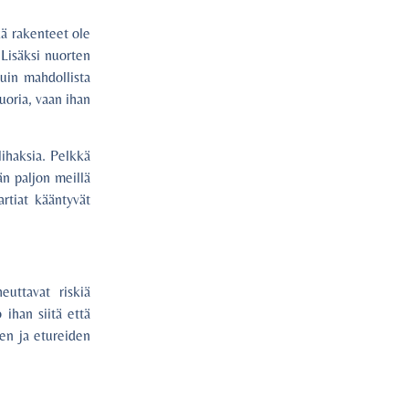
kä rakenteet ole
 Lisäksi nuorten
kuin mahdollista
uoria, vaan ihan
lihaksia. Pelkkä
än paljon meillä
artiat kääntyvät
euttavat riskiä
 ihan siitä että
ien ja etureiden