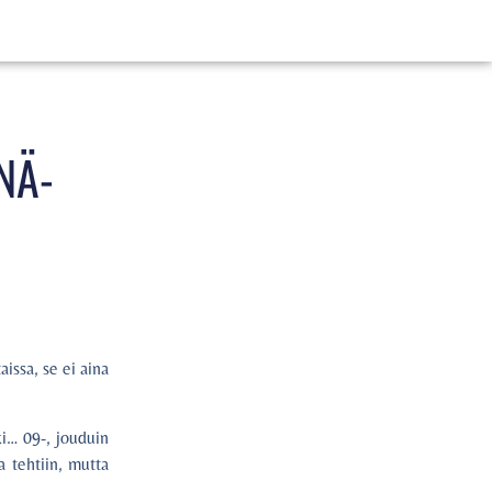
NÄ-
aissa, se ei aina
i… 09-, jouduin
 tehtiin, mutta