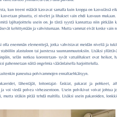
sta, kun treeni määrät kasvavat samalla kuin kroppa on kasvuiässä ei
kasvetaan pituutta, ei nivelet ja lihakset vain ehdi kasvuun mukaan.
 mitä lajiharjoittelu usein on. Jo tästä syystä kannattaa niin pitkään 
t pääsevät kehittymään ja vahvistumaan. Mutta vammat eivät koske vain n
isi olla enemmän elementtejä, jotka vahvistavat meidän niveliä ja tuki
tabiiliin alastuloon tai juostessa suunnanmuutoksiin. Lisäksi yllättäv
änpäin, selän notkoa korostetaan- syvät vatsalihakset ovat heikot, h
ksi pahennetaan näitä ongelmia vääränlaisella harjoittelulla.
yt kuitenkin paneutua polvivammojen ennaltaehkäisyyn.
areidet, lähentäjät, loitontajat- faskiat, pakarat ja pohkeet, aih
s ja voi viedä polvea virheasentoon. Usein polvikivut voivat johtua jo
, mutta sitäkin pitää tehdä maltilla. Lisäksi usein pakaroiden, lonkk