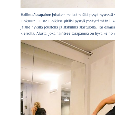
Hallinta/tasapaino:
Jokaisen meistä pitäisi pysyä pystyssä v
juoksuun. Luisteluloikissa pitäisi pystyä pysäyttämään lii
jalalle hyvällä joustolla ja stabiililla alastulolla. Tai es
kierrolla. Alusta, joka häiritsee tasapainoa on hyvä keino v