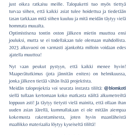
just oikea ratkaisu meille. Talopaketti tuo myös tiettyä
turvaa siihen, että kaikki asiat tulee hoidettua ja tiedetään
tasan tarkkaan mitä siihen kuuluu ja mitä meidän täytyy vielä
hommata muualta.
Optimistisena tontin oston jälkeen mietin muuttoa ensi
jouluksi, mutta se ei todellakaan tule olemaan mahdollista.
2023 alkuvuosi on varmasti ajankohta milloin voidaan edes
ajatella muuttoa!
Nyt vaan peukut pystyyn, että kaikki menee hyvin!
Maaperätutkimus (jota jännitän eniten) on helmikuussa,
jonka jälkeen tietää vähän lisää projektista.
Meidän taloprojektia voi seurata instasta tililtä:
@blomkoti
siellä tullaan kertomaan koko matkasta näiltä alkumetreiltä
loppuun asti! Ja täytyy tietysti vielä mainita, että ollaan ihan
uuden asian äärellä, kummallakaan ei ole mitään aiempaa
kokemusta rakentamisesta, joten hyvin maanläheistä
maallikko materiaalia löytyy kyseiseltä tililtä!