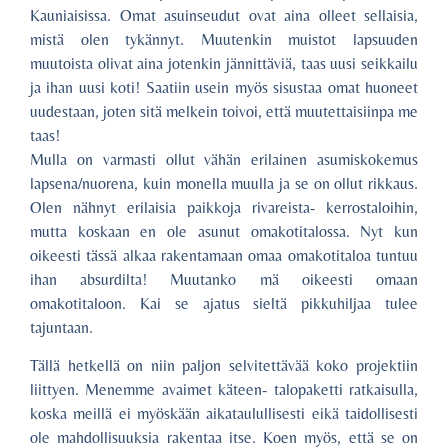
Kauniaisissa. Omat asuinseudut ovat aina olleet sellaisia,
mistä olen tykännyt. Muutenkin muistot lapsuuden
muutoista olivat aina jotenkin jännittäviä, taas uusi seikkailu
ja ihan uusi koti! Saatiin usein myös sisustaa omat huoneet
uudestaan, joten sitä melkein toivoi, että muutettaisiinpa me
taas!
Mulla on varmasti ollut vähän erilainen asumiskokemus
lapsena/nuorena, kuin monella muulla ja se on ollut rikkaus.
Olen nähnyt erilaisia paikkoja rivareista- kerrostaloihin,
mutta koskaan en ole asunut omakotitalossa. Nyt kun
oikeesti tässä alkaa rakentamaan omaa omakotitaloa tuntuu
ihan absurdilta! Muutanko mä oikeesti omaan
omakotitaloon. Kai se ajatus sieltä pikkuhiljaa tulee
tajuntaan.
Tällä hetkellä on niin paljon selvitettävää koko projektiin
liittyen. Menemme avaimet käteen- talopaketti ratkaisulla,
koska meillä ei myöskään aikataulullisesti eikä taidollisesti
ole mahdollisuuksia rakentaa itse. Koen myös, että se on