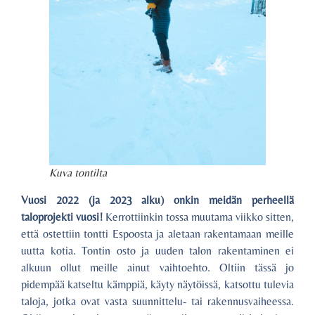
Kuva tontilta
Vuosi 2022 (ja 2023 alku) onkin meidän perheellä
taloprojekti vuosi!
Kerrottiinkin tossa muutama viikko sitten,
että ostettiin tontti Espoosta ja aletaan rakentamaan meille
uutta kotia. Tontin osto ja uuden talon rakentaminen ei
alkuun ollut meille ainut vaihtoehto. Oltiin tässä jo
pidempää katseltu kämppiä, käyty näytöissä, katsottu tulevia
taloja, jotka ovat vasta suunnittelu- tai rakennusvaiheessa.