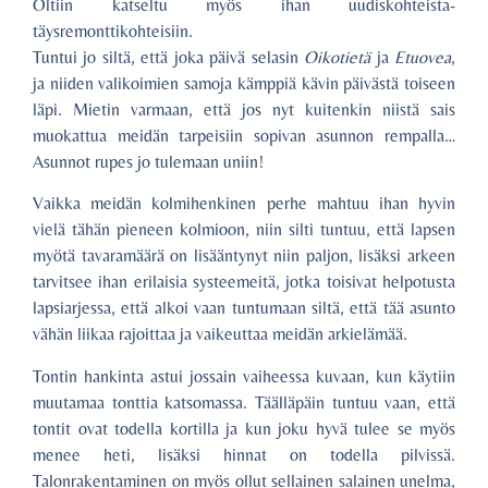
Oltiin katseltu myös ihan uudiskohteista-
täysremonttikohteisiin.
Tuntui jo siltä, että joka päivä selasin
Oikotietä
ja
Etuovea
,
ja niiden valikoimien samoja kämppiä kävin päivästä toiseen
läpi. Mietin varmaan, että jos nyt kuitenkin niistä sais
muokattua meidän tarpeisiin sopivan asunnon rempalla…
Asunnot rupes jo tulemaan uniin!
Vaikka meidän kolmihenkinen perhe mahtuu ihan hyvin
vielä tähän pieneen kolmioon, niin silti tuntuu, että lapsen
myötä tavaramäärä on lisääntynyt niin paljon, lisäksi arkeen
tarvitsee ihan erilaisia systeemeitä, jotka toisivat helpotusta
lapsiarjessa, että alkoi vaan tuntumaan siltä, että tää asunto
vähän liikaa rajoittaa ja vaikeuttaa meidän arkielämää.
Tontin hankinta astui jossain vaiheessa kuvaan, kun käytiin
muutamaa tonttia katsomassa. Täälläpäin tuntuu vaan, että
tontit ovat todella kortilla ja kun joku hyvä tulee se myös
menee heti, lisäksi hinnat on todella pilvissä.
Talonrakentaminen on myös ollut sellainen salainen unelma,