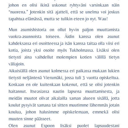
johon en olisi ikinä uskonut ryhtyväni varsinkaan näin
“nuorena.” Jotenkin sitä ajatteli, että se unelma voi joskus
tapahtua elämässä, mutta se tulikin eteen jo nyt. Wau!
Mun asumishistoria on ollut hyvin paljon muuttamista
vuokra-asunnoista toiseen. Äidin kanssa olen asunut
kahdeksassa eri osoitteessa ja isän kanssa taitaa olla viisi eri
kotia, joista yksi osoite myös Tukholmassa. Lisäksi olen
tietysti aina vaihdellut molempien kotien välillä tietyn
väliajoin.
Aikuisiällä olen asunut kolmessa eri paikassa mukaan lukien
tietysti neljäntenä Vierumäki, jossa tuli 3 vuotta opiskeltua.
Koskaan en ole kuitenkaan kokenut, että se olisi jotenkin
haitannut. Itseasiassa nautin lapsena muuttamisesta, ja
meidän muutot olivat aikalailla saman alueen sisällä, jotta
koulut pysyivät samana tai sitten muutimme lähemmäs jotain
koulua, johon halusimme opiskelemaan, emmekä olisi
muuten sinne päässeet.
Olen asunut Espoon lisäksi puolet lapsuudestani