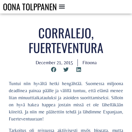
OONA TOLPPANEN
CORRALEJO,
FUERTEVENTURA
December 21, 2015
Fitoona
Tuntui niin hyvältä hetki hengähtää. Suomessa miljoona
deadlinea painaa päälle ja välillä tuntuu, että elämä menee
liian minuuttiaikatauluksi ja asioiden suorittamiseksi. Silloin
on hyvä hakea happea jostain missä et ole lähelläkään
kiireitä. Ja niin me päätettiin tehdä ja lähdimme Espanjaan,
Fuerteventuuraan!
Tarkoitus oli reissussa aktiivisesti myös blogata, mutta