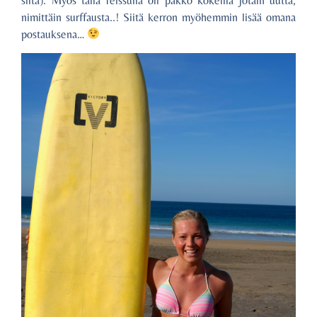
siitä). Myös tällä reissulla oli pakko kokeilla jotain uutta,
nimittäin surffausta..! Siitä kerron myöhemmin lisää omana
postauksena…