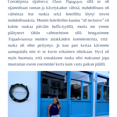
Corralejossa sijaitseva:
Oasis Papagayo,
sillä se oli
sijainniltaan rannan ja kävelykadun välissä, mahdollisuus oli
valmistaa itse ruokia sekä hotellilta löytyi treeni
mahdollisuuksia. Moniin hotelleihin kuuluu “all inclusive” eli
kolme ruokaa päivään buffa-tyylillä, mutta me emme
päätyneet tähän vaihtoehtoon sillä bongasimme
Tripadvisorista
muiden asiakkaiden kommenteista, että
ruoka oli ollut pettymys. Ja kun pari kertaa kävimme
aamupalalla niin ei se kovin erikoinen ollutkaan. Hyvä oli
myös huomata, että ennakkoon ruoka olisi maksanut jopa
muutaman euron enemmän/ kerta kuin vasta paikan päällä.