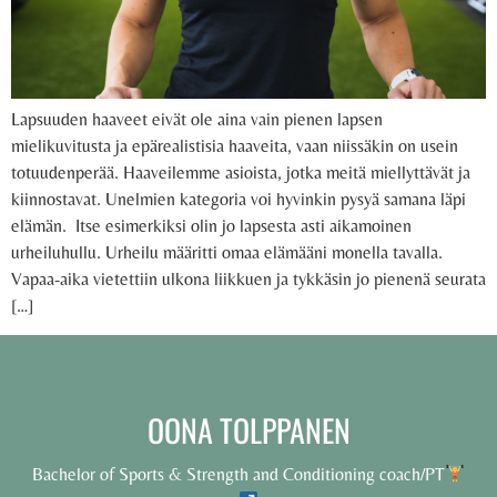
Lapsuuden haaveet eivät ole aina vain pienen lapsen
mielikuvitusta ja epärealistisia haaveita, vaan niissäkin on usein
totuudenperää. Haaveilemme asioista, jotka meitä miellyttävät ja
kiinnostavat. Unelmien kategoria voi hyvinkin pysyä samana läpi
elämän. Itse esimerkiksi olin jo lapsesta asti aikamoinen
urheiluhullu. Urheilu määritti omaa elämääni monella tavalla.
Vapaa-aika vietettiin ulkona liikkuen ja tykkäsin jo pienenä seurata
[…]
OONA TOLPPANEN
Bachelor of Sports & Strength and Conditioning coach/PT