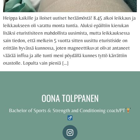
Heippa kaikille ja iloiset uutiset heräämöstä! 8.45 alkoi leikkaus ja
leikkaukseen oli varattu monta tuntia. Aluksi epäiltiin kierukan
lisäksi eturistisiteen mahdollista uusimista, mutta leikkauksessa
sain tiedon, että melkein 5 vuotta sitten uusittu eturistiside on
erittäin hyvässä kunnossa, joten magneettikuvat olivat antaneet
väärää inffoa ja alle tunti meni pöydällä kunnes tyttö kärrättiin
osastolle. Lopulta vain pieniä […]
OONA TOLPPANEN
Bachelor of Sports & Strength and Conditioning coach/PT